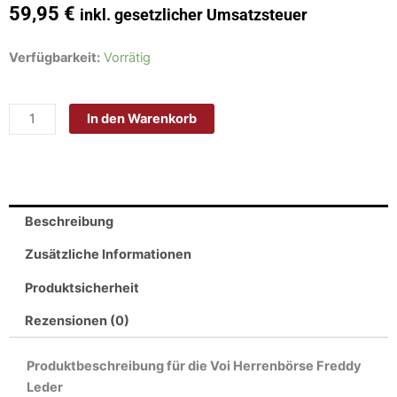
59,95
€
inkl. gesetzlicher Umsatzsteuer
VOi
Verfügbarkeit:
Vorrätig
Herrenbörse
FREDDY
In den Warenkorb
Leder
Soft
Farbe
Schwarz
70312
Beschreibung
Menge
Zusätzliche Informationen
Produktsicherheit
Rezensionen (0)
Produktbeschreibung für die Voi Herrenbörse Freddy
Leder