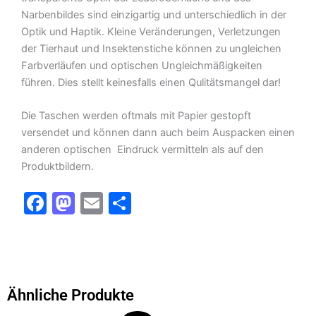
Narbenbildes sind einzigartig und unterschiedlich in der
Optik und Haptik. Kleine Veränderungen, Verletzungen
der Tierhaut und Insektenstiche können zu ungleichen
Farbverläufen und optischen Ungleichmäßigkeiten
führen. Dies stellt keinesfalls einen Qulitätsmangel dar!
Die Taschen werden oftmals mit Papier gestopft
versendet und können dann auch beim Auspacken einen
anderen optischen Eindruck vermitteln als auf den
Produktbildern.
F
M
E
T
a
a
m
ei
c
st
ai
le
e
o
l
n
b
d
Ähnliche Produkte
o
o