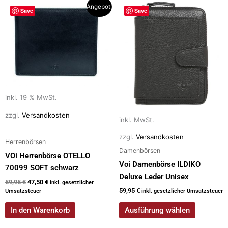
Ursprünglicher
Aktueller
Dieses
Angebot!
o
n
Save
Save
Preis
Preis
Produkt
war:
ist:
k
weist
59,95 €
47,50 €.
mehrere
Varianten
auf.
Die
Optionen
inkl. 19 % MwSt.
können
auf
zzgl.
Versandkosten
inkl. MwSt.
der
zzgl.
Versandkosten
Produktseite
Herrenbörsen
Damenbörsen
gewählt
VOi Herrenbörse OTELLO
werden
Voi Damenbörse ILDIKO
70099 SOFT schwarz
Deluxe Leder Unisex
59,95
€
47,50
€
inkl. gesetzlicher
59,95
€
Umsatzsteuer
inkl. gesetzlicher Umsatzsteuer
In den Warenkorb
Ausführung wählen