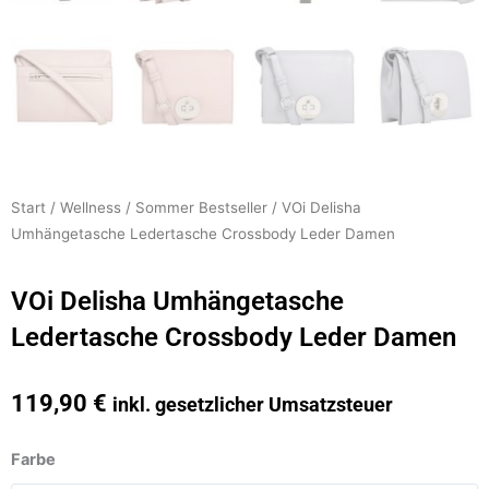
Start
/
Wellness
/
Sommer Bestseller
/ VOi Delisha
Umhängetasche Ledertasche Crossbody Leder Damen
VOi Delisha Umhängetasche
Ledertasche Crossbody Leder Damen
119,90
€
inkl. gesetzlicher Umsatzsteuer
VOi
Farbe
Delisha