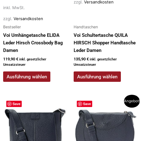
zzgl.
Versandkosten
Produktseite
Produktseite
inkl. MwSt.
gewählt
gewählt
werden
werden
zzgl.
Versandkosten
Bestseller
Handtaschen
Voi Umhängetasche ELIDA
Voi Schultertasche QUILA
Leder Hirsch Crossbody Bag
HIRSCH Shopper Handtasche
Damen
Leder Damen
119,90
€
135,90
€
inkl. gesetzlicher
inkl. gesetzlicher
Umsatzsteuer
Umsatzsteuer
Ausführung wählen
Ausführung wählen
Ursprünglicher
Aktueller
Dieses
Dieses
Angebot!
Save
Save
Preis
Preis
Produkt
Produkt
war:
ist:
weist
weist
119,90 €
99,00 €.
mehrere
mehrere
Varianten
Varianten
auf.
auf.