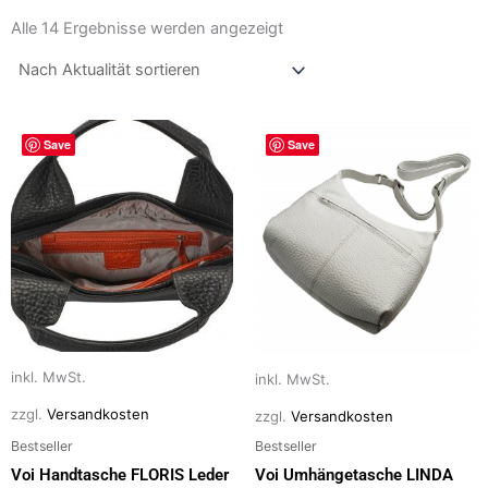
Nach
Aktualität
Alle 14 Ergebnisse werden angezeigt
sortiert
Dieses
Dieses
Save
Save
Produkt
Produkt
weist
weist
mehrere
mehrere
Varianten
Varianten
auf.
auf.
Die
Die
Optionen
Optionen
können
können
auf
auf
inkl. MwSt.
inkl. MwSt.
der
der
zzgl.
Versandkosten
zzgl.
Versandkosten
Produktseite
Produktseite
gewählt
gewählt
Bestseller
Bestseller
werden
werden
Voi Handtasche FLORIS Leder
Voi Umhängetasche LINDA