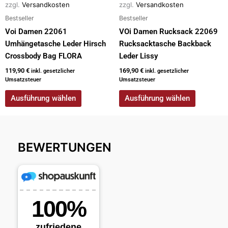
zzgl.
Versandkosten
zzgl.
Versandkosten
Produktseite
Produktseite
Bestseller
Bestseller
gewählt
gewählt
werden
werden
Voi Damen 22061
VOi Damen Rucksack 22069
Umhängetasche Leder Hirsch
Rucksacktasche Backback
Crossbody Bag FLORA
Leder Lissy
119,90
€
169,90
€
inkl. gesetzlicher
inkl. gesetzlicher
Umsatzsteuer
Umsatzsteuer
Ausführung wählen
Ausführung wählen
BEWERTUNGEN