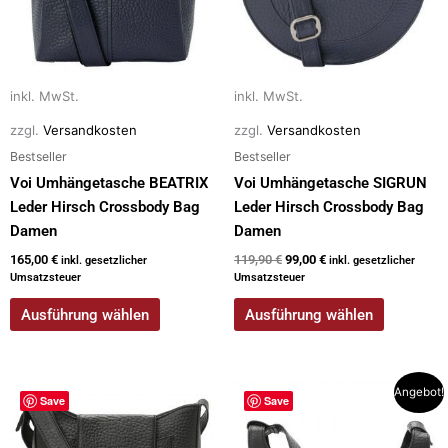
Die
Die
Optionen
Optionen
können
können
auf
auf
inkl. MwSt.
inkl. MwSt.
der
der
zzgl.
Versandkosten
zzgl.
Versandkosten
Produktseite
Produktseite
Bestseller
Bestseller
gewählt
gewählt
werden
werden
Voi Umhängetasche BEATRIX
Voi Umhängetasche SIGRUN
Leder Hirsch Crossbody Bag
Leder Hirsch Crossbody Bag
Damen
Damen
165,00
€
119,90
€
99,00
€
inkl. gesetzlicher
inkl. gesetzlicher
Umsatzsteuer
Umsatzsteuer
Ausführung wählen
Ausführung wählen
Dieses
Dieses
Angebot!
Save
Save
Produkt
Produkt
weist
weist