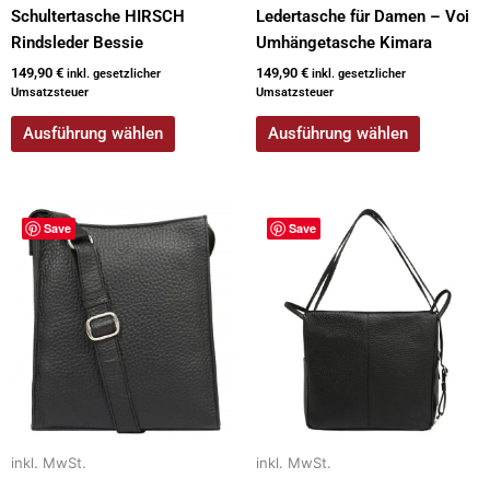
Schultertasche HIRSCH
Ledertasche für Damen – Voi
Rindsleder Bessie
Umhängetasche Kimara
149,90
€
149,90
€
inkl. gesetzlicher
inkl. gesetzlicher
Umsatzsteuer
Umsatzsteuer
Ausführung wählen
Ausführung wählen
Dieses
Dieses
Save
Save
Produkt
Produkt
weist
weist
mehrere
mehrere
Varianten
Varianten
auf.
auf.
Die
Die
Optionen
Optionen
können
können
auf
auf
inkl. MwSt.
inkl. MwSt.
der
der