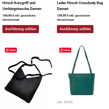
Hirsch Kurzgriff und
Leder Hirsch Crossbody Bag
Umhängetasche Damen
Damen
169,90
€
139,90
€
inkl. gesetzlicher
inkl. gesetzlicher
Umsatzsteuer
Umsatzsteuer
Ausführung wählen
Ausführung wählen
Dieses
Dieses
Save
Save
Produkt
Produkt
weist
weist
mehrere
mehrere
Varianten
Varianten
auf.
auf.
Die
Die
Optionen
Optionen
können
können
auf
auf
inkl. MwSt.
der
der