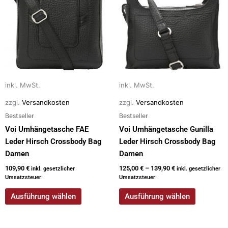
mehrere
mehrere
Varianten
Varianten
auf.
auf.
Die
Die
Optionen
Optionen
können
können
auf
auf
inkl. MwSt.
inkl. MwSt.
der
der
zzgl.
Versandkosten
zzgl.
Versandkosten
Produktseite
Produktseite
Bestseller
Bestseller
gewählt
gewählt
werden
werden
Voi Umhängetasche FAE
Voi Umhängetasche Gunilla
Leder Hirsch Crossbody Bag
Leder Hirsch Crossbody Bag
Damen
Damen
109,90
€
125,00
€
–
139,90
€
inkl. gesetzlicher
inkl. gesetzlicher
Umsatzsteuer
Umsatzsteuer
Ausführung wählen
Ausführung wählen