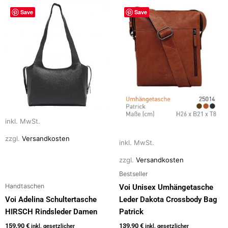
Dieses
Dieses
Save
Save
Produkt
Produkt
weist
weist
mehrere
mehrere
Varianten
Varianten
auf.
auf.
Die
Die
Optionen
Optionen
können
können
auf
auf
inkl. MwSt.
der
der
zzgl.
Versandkosten
Produktseite
Produktseite
inkl. MwSt.
gewählt
gewählt
zzgl.
Versandkosten
werden
werden
Bestseller
Handtaschen
Voi Unisex Umhängetasche
Voi Adelina Schultertasche
Leder Dakota Crossbody Bag
HIRSCH Rindsleder Damen
Patrick
159,90
€
139,90
€
inkl. gesetzlicher
inkl. gesetzlicher