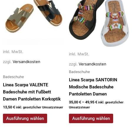
weist
weist
mehrere
mehrere
Varianten
Varianten
auf.
auf.
Die
Die
Optionen
Optionen
können
können
auf
auf
inkl. MwSt.
inkl. MwSt.
der
der
zzgl.
Versandkosten
zzgl.
Versandkosten
Produktseite
Produktseite
Badeschuhe
gewählt
gewählt
Badeschuhe
werden
werden
Linea Scarpa SANTORIN
Linea Scarpa VALENTE
Modische Badeschuhe
Badeschuhe mit Fußbett
Pantoletten Damen
Damen Pantoletten Korkoptik
35,00
€
–
49,95
€
inkl. gesetzlicher
13,50
€
inkl. gesetzlicher Umsatzsteuer
Umsatzsteuer
Ausführung wählen
Ausführung wählen