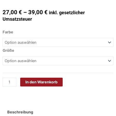
27,00
€
–
39,00
€
inkl. gesetzlicher
Umsatzsteuer
Linea
Farbe
Scarpa
Flora
Zehentrenner
Größe
Sandalette
Damen
Badeschuhe
Flip
Dianette
In den Warenkorb
mit
Korkoptik
Menge
Beschreibung