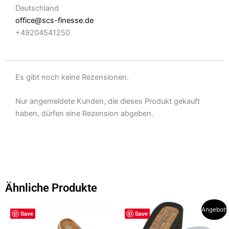
Deutschland
office@scs-finesse.de
+49204541250
Es gibt noch keine Rezensionen.
Nur angemeldete Kunden, die dieses Produkt gekauft
haben, dürfen eine Rezension abgeben.
Ähnliche Produkte
Dieses
Dieses
Angebot!
Save
Save
Produkt
Produkt