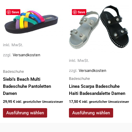
Dieses
Dieses
Save
Save
Produkt
Produkt
weist
weist
mehrere
mehrere
Varianten
Varianten
auf.
auf.
inkl. MwSt.
Die
Die
zzgl.
Versandkosten
Optionen
Optionen
inkl. MwSt.
können
können
zzgl.
Versandkosten
Badeschuhe
auf
auf
Badeschuhe
der
der
Siebi’s Beach Multi
Produktseite
Produktseite
Badeschuhe Pantoletten
Linea Scarpa Badeschuhe
gewählt
gewählt
Damen
Haiti Badesandalette Damen
werden
werden
29,95
€
17,50
€
inkl. gesetzlicher Umsatzsteuer
inkl. gesetzlicher Umsatzsteuer
Ausführung wählen
Ausführung wählen