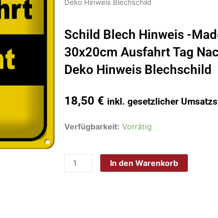
Deko Hinweis Blechschild
Schild Blech Hinweis -Mad
30x20cm Ausfahrt Tag Nach
Deko Hinweis Blechschild
18,50
€
inkl. gesetzlicher Umsatzs
Schild
Verfügbarkeit:
Vorrätig
Blech
Hinweis
In den Warenkorb
-
Made
in
Germany-
30x20cm