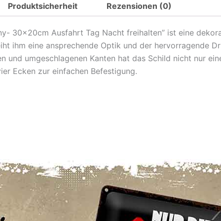
Produktsicherheit
Rezensionen (0)
Ausfahrt
Tag
- 30x20cm Ausfahrt Tag Nacht freihalten” ist eine dekorati
Nacht
eiht ihm eine ansprechende Optik und der hervorragende Dr
freihalten
 und umgeschlagenen Kanten hat das Schild nicht nur einen
Metall
ier Ecken zur einfachen Befestigung.
Deko
Hinweis
Blechschild
Menge