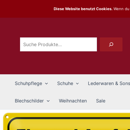
Zum
Diese Website benutzt Cookies.
Wenn du 
Inhalt
Suchen
springen
Schuhpflege
Schuhe
Lederwaren & Sons
Blechschilder
Weihnachten
Sale