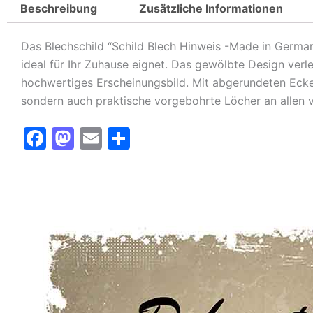
Beschreibung
Zusätzliche Informationen
Das Blechschild “Schild Blech Hinweis -Made in Germany
ideal für Ihr Zuhause eignet. Das gewölbte Design verl
hochwertiges Erscheinungsbild. Mit abgerundeten Ecken
sondern auch praktische vorgebohrte Löcher an allen v
F
M
E
T
a
a
m
ei
c
st
ai
le
e
o
l
n
b
d
o
o
o
n
k