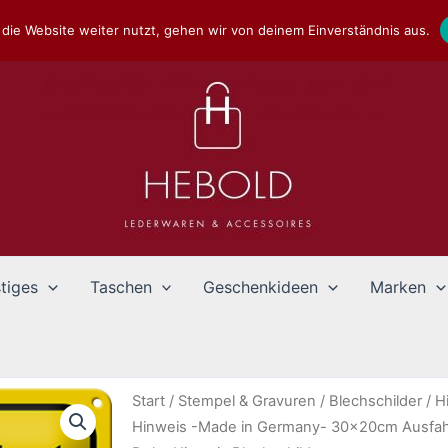
die Website weiter nutzt, gehen wir von deinem Einverständnis aus.
tiges
Taschen
Geschenkideen
Marken
Start
/
Stempel & Gravuren
/
Blechschilder
/
H
Hinweis -Made in Germany- 30x20cm Ausfahrt