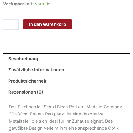
Schild
Verfügbarkeit:
Vorrätig
Blech
Parken
In den Warenkorb
-
Made
in
Germany-
20x30cm
Beschreibung
Frauen
Parkplatz
Zusätzliche Informationen
Metall
Produktsicherheit
Deko
Blechschild
Rezensionen (0)
Menge
Das Blechschild “Schild Blech Parken -Made in Germany-
20x30cm Frauen Parkplatz” ist eine dekorative
Metalltafel, die sich ideal für Ihr Zuhause eignet. Das
gewölbte Design verleiht ihm eine ansprechende Optik