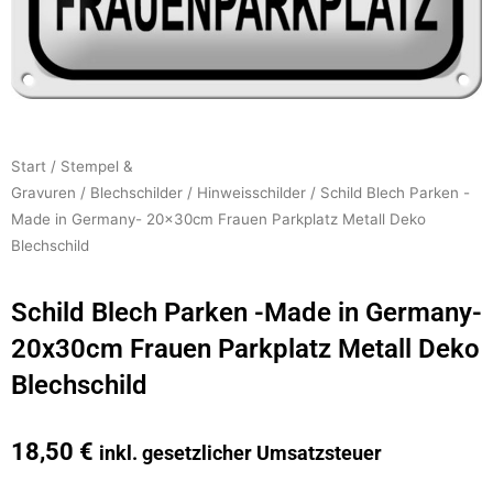
Start
/
Stempel &
Gravuren
/
Blechschilder
/
Hinweisschilder
/ Schild Blech Parken -
Made in Germany- 20x30cm Frauen Parkplatz Metall Deko
Blechschild
Schild Blech Parken -Made in Germany-
20x30cm Frauen Parkplatz Metall Deko
Blechschild
18,50
€
inkl. gesetzlicher Umsatzsteuer