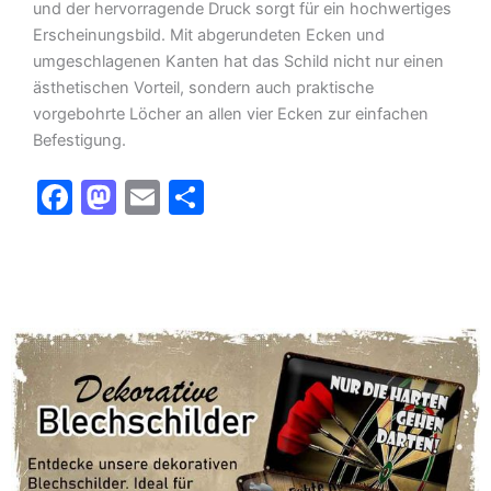
und der hervorragende Druck sorgt für ein hochwertiges
Erscheinungsbild. Mit abgerundeten Ecken und
umgeschlagenen Kanten hat das Schild nicht nur einen
ästhetischen Vorteil, sondern auch praktische
vorgebohrte Löcher an allen vier Ecken zur einfachen
Befestigung.
F
M
E
T
a
a
m
ei
c
st
ai
le
e
o
l
n
b
d
o
o
o
n
k