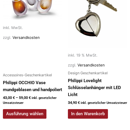
k
mehrere
Varianten
auf.
Die
inkl. MwSt.
Optionen
zzgl.
Versandkosten
können
auf
der
inkl. 19 % MwSt.
Produktseite
zzgl.
Versandkosten
gewählt
Design Geschenkartikel
Accessoires-Geschenkartikel
werden
Philippi Lovelight
Philippi OCCHIO Vase
Schlüsselanhänger mit LED
mundgeblasen und handpoliert
Licht
43,00
€
–
59,00
€
inkl. gesetzlicher
34,90
€
Umsatzsteuer
inkl. gesetzlicher Umsatzsteuer
Ausführung wählen
In den Warenkorb