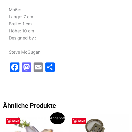
Maße:
Länge:
7 cm
Breite:
1 cm
Höhe:
10 cm
Designed by :
Steve McGugan
F
M
E
T
a
a
m
ei
c
st
ai
le
e
o
l
n
b
d
Ähnliche Produkte
o
o
Dieses
Angebot!
o
n
Save
Save
Produkt
weist