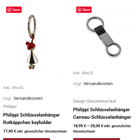
Dieses
Dieses
Save
Save
Produkt
Produkt
weist
weist
mehrere
mehrere
Varianten
Varianten
auf.
auf.
Die
Die
Optionen
Optionen
können
können
inkl. MwSt.
auf
auf
der
der
zzgl.
Versandkosten
inkl. MwSt.
Produktseite
Produktseite
gewählt
gewählt
zzgl.
Versandkosten
Design Geschenkartikel
werden
werden
Philippi
Philippi Schlüsselanhänger
Philippi Schlüsselanhänger
Carreau-Schlüsselanhänger
Rotkäppchen keyholder
18,95
€
–
25,00
€
inkl. gesetzlicher
17,90
€
inkl. gesetzlicher Umsatzsteuer
Umsatzsteuer