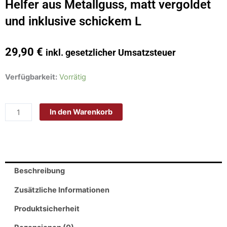
Helfer aus Metallguss, matt vergoldet
und inklusive schickem L
29,90
€
inkl. gesetzlicher Umsatzsteuer
Philippi
Verfügbarkeit:
Vorrätig
C
Taschenhaken
In den Warenkorb
-
Praktischer
Helfer
aus
Metallguss,
Beschreibung
matt
vergoldet
Zusätzliche Informationen
und
Produktsicherheit
inklusive
schickem