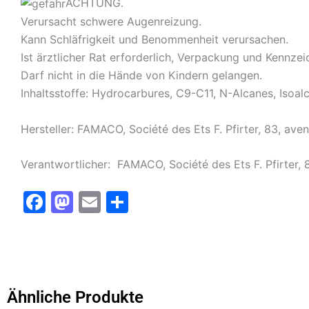
ACHTUNG.
Verursacht schwere Augenreizung.
Kann Schläfrigkeit und Benommenheit verursachen.
Ist ärztlicher Rat erforderlich, Verpackung und Kennzei
Darf nicht in die Hände von Kindern gelangen.
Inhaltsstoffe: Hydrocarbures, C9-C11, N-Alcanes, Isoa
Hersteller: FAMACO, Société des Ets F. Pfirter, 83, av
Verantwortlicher: FAMACO, Société des Ets F. Pfirter,
F
M
E
T
a
a
m
ei
c
st
ai
le
e
o
l
n
b
d
Ähnliche Produkte