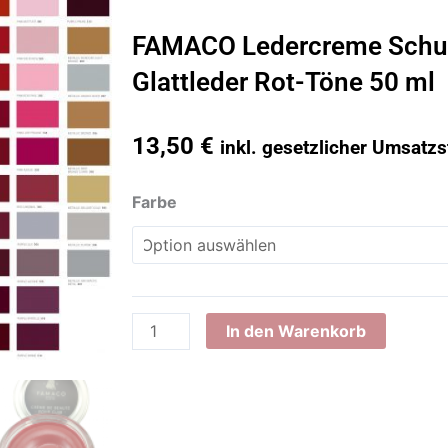
FAMACO Ledercreme Schuh
Glattleder Rot-Töne 50 ml
13,50
€
inkl. gesetzlicher Umsatzs
FAMACO
Farbe
Ledercreme
Schuhemulsion
für
Glattleder
Rot-
In den Warenkorb
Töne
50
ml
Menge