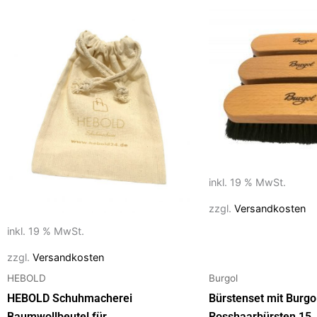
o
o
o
n
k
inkl. 19 % MwSt.
zzgl.
Versandkosten
inkl. 19 % MwSt.
zzgl.
Versandkosten
HEBOLD
Burgol
HEBOLD Schuhmacherei
Bürstenset mit Burgo
Baumwollbeutel für
Rosshaarbürsten 15,