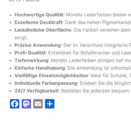
Hochwertige Qualität
: Morello Lederfarben bieten 
Exzellente Deckkraft
: Dank des hohen Pigmentanteil
Lackähnliche Oberfläche
: Die Farben verleihen dem
sorgt.
Präzise Anwendung
: Der im Verschluss integrierte 
Profi-Qualität
: Entwickelt für Schuhmacher und Lede
Tiefenwirkung
: Morello Lederfarben dringen tief in
Einfache Handhabung
: Die Anwendung ist unkompliz
Vielfältige Einsatzmöglichkeiten
: Ideal für Schuhe
Individuelle Farbanpassung
: Erleben Sie die Möglic
24/7 Verfügbarkeit
: Bestellen Sie jederzeit bequem
F
M
E
T
a
a
m
ei
c
st
ai
le