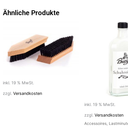
e
o
l
n
b
d
Ähnliche Produkte
o
o
o
n
k
inkl. 19 % MwSt.
zzgl.
Versandkosten
inkl. 19 % MwSt.
zzgl.
Versandkosten
Accessoires, Lastminu