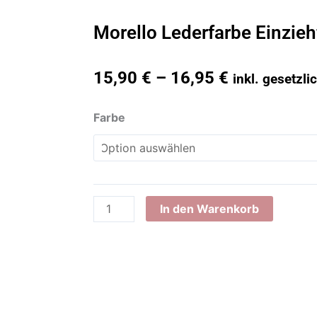
Morello Lederfarbe Einzieh
15,90
€
–
16,95
€
inkl. gesetzl
Morello
Farbe
Lederfarbe
Einziehfarbe
40
ml
Menge
In den Warenkorb