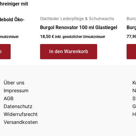
hreiniger mit
Glattleder Lederpflege & Schuhwachs
Bund
Hebold Öko-
Burgol Renovator 100 ml Glastiegel
Bur
18,50
€
77,9
Umsatzsteuer
inkl. gesetzlicher Umsatzsteuer
b
In den Warenkorb
Über uns
K
Impressum
N
AGB
S
Datenschutz
G
Widerrufsrecht
H
Versandkosten