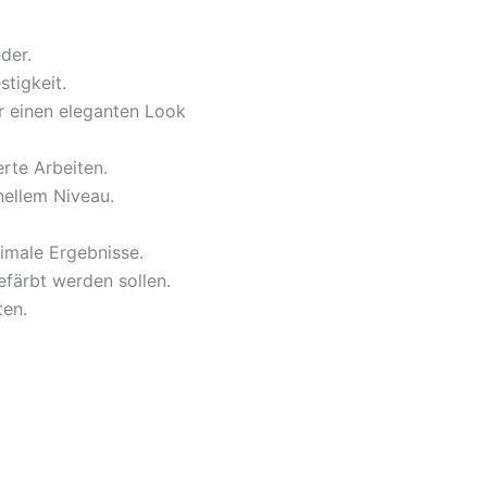
der.
tigkeit.
r einen eleganten Look
erte Arbeiten.
nellem Niveau.
timale Ergebnisse.
efärbt werden sollen.
ten.