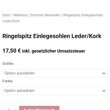
Start
/
Wellness
/
Sommer Bestseller
/ Ringelspitz Einlegesohlen
Leder/Kork
Ringelspitz Einlegesohlen Leder/Kork
17,50
€
inkl. gesetzlicher Umsatzsteuer
Ringelspitz
Größe
Einlegesohlen
Leder/Kork
Menge
Farbe