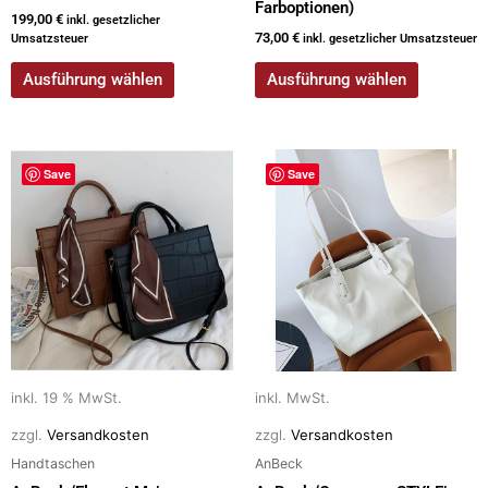
Farboptionen)
199,00
€
inkl. gesetzlicher
73,00
€
Umsatzsteuer
inkl. gesetzlicher Umsatzsteuer
Ausführung wählen
Ausführung wählen
Dieses
Save
Save
Produkt
weist
mehrere
Varianten
auf.
Die
Optionen
können
auf
inkl. 19 % MwSt.
inkl. MwSt.
der
zzgl.
Versandkosten
zzgl.
Versandkosten
Produktseite
Handtaschen
AnBeck
gewählt