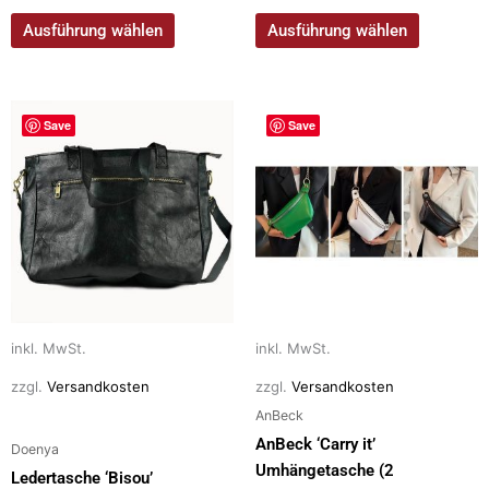
Ausführung wählen
Ausführung wählen
Dieses
Dieses
Save
Save
Produkt
Produkt
weist
weist
mehrere
mehrere
Varianten
Varianten
auf.
auf.
Die
Die
Optionen
Optionen
können
können
auf
auf
inkl. MwSt.
inkl. MwSt.
der
der
zzgl.
Versandkosten
zzgl.
Versandkosten
Produktseite
Produktseite
AnBeck
gewählt
gewählt
AnBeck ‘Carry it’
Doenya
werden
werden
Umhängetasche (2
Ledertasche ‘Bisou’