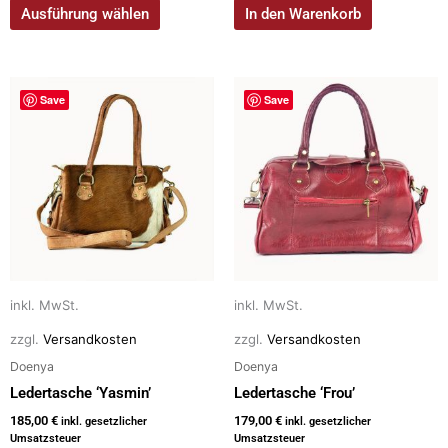
Ausführung wählen
In den Warenkorb
Dieses
Dieses
Save
Save
Produkt
Produkt
weist
weist
mehrere
mehrere
Varianten
Varianten
auf.
auf.
Die
Die
Optionen
Optionen
können
können
auf
auf
inkl. MwSt.
inkl. MwSt.
der
der
zzgl.
Versandkosten
zzgl.
Versandkosten
Produktseite
Produktseite
Doenya
Doenya
gewählt
gewählt
Ledertasche ‘Yasmin’
Ledertasche ‘Frou’
werden
werden
185,00
€
179,00
€
inkl. gesetzlicher
inkl. gesetzlicher
Umsatzsteuer
Umsatzsteuer