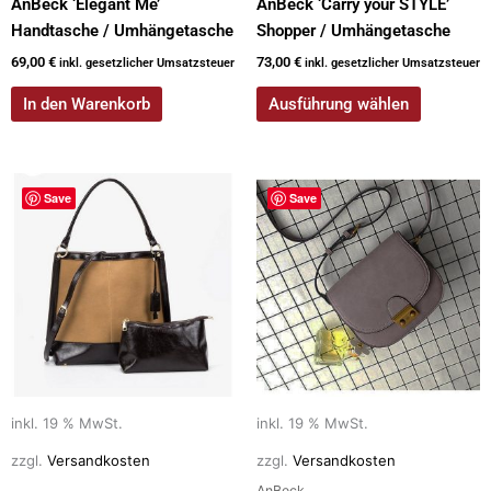
AnBeck ‘Elegant Me’
AnBeck ‘Carry your STYLE’
werden
Handtasche / Umhängetasche
Shopper / Umhängetasche
69,00
€
73,00
€
inkl. gesetzlicher Umsatzsteuer
inkl. gesetzlicher Umsatzsteuer
In den Warenkorb
Ausführung wählen
Save
Save
inkl. 19 % MwSt.
inkl. 19 % MwSt.
zzgl.
Versandkosten
zzgl.
Versandkosten
AnBeck