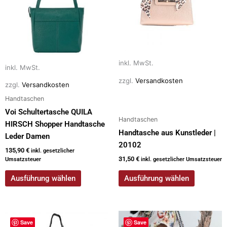
Varianten
Varianten
auf.
auf.
Die
Die
Optionen
Optionen
können
können
auf
auf
inkl. MwSt.
inkl. MwSt.
der
der
zzgl.
Versandkosten
zzgl.
Versandkosten
Produktseite
Produktseite
Handtaschen
gewählt
gewählt
werden
werden
Voi Schultertasche QUILA
Handtaschen
HIRSCH Shopper Handtasche
Handtasche aus Kunstleder |
Leder Damen
20102
135,90
€
inkl. gesetzlicher
31,50
€
Umsatzsteuer
inkl. gesetzlicher Umsatzsteuer
Ausführung wählen
Ausführung wählen
Dieses
Save
Save