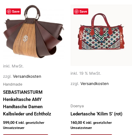
Dieses
Save
Save
Produkt
weist
mehrere
Varianten
auf.
Die
Optionen
können
inkl. MwSt.
auf
inkl. 19 % MwSt.
zzgl.
Versandkosten
der
zzgl.
Versandkosten
Handmade
Produktseite
SEBASTIANSTURM
gewählt
Henkeltasche AMY
werden
Doenya
Handtasche Damen
Kalbsleder und Echtholz
Ledertasche ‘Kilim S’ (rot)
599,00
€
160,00
€
inkl. gesetzlicher
inkl. gesetzlicher
Umsatzsteuer
Umsatzsteuer