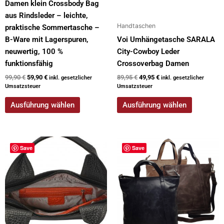
Damen klein Crossbody Bag
aus Rindsleder – leichte,
Handtaschen
praktische Sommertasche –
B-Ware mit Lagerspuren,
Voi Umhängetasche SARALA
neuwertig, 100 %
City-Cowboy Leder
funktionsfähig
Crossoverbag Damen
99,90
€
59,90
€
89,95
€
49,95
€
inkl. gesetzlicher
inkl. gesetzlicher
Umsatzsteuer
Umsatzsteuer
Ausführung wählen
Ausführung wählen
Dieses
Dieses
Save
Save
Produkt
Produkt
weist
weist
mehrere
mehrere
Varianten
Varianten
auf.
auf.
Die
Die