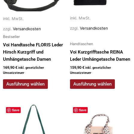
Optionen
Optionen
können
können
auf
auf
inkl. MwSt.
inkl. MwSt.
der
der
zzgl.
Versandkosten
zzgl.
Versandkosten
Produktseite
Produktseite
Bestseller
gewählt
gewählt
Handtaschen
werden
werden
Voi Handtasche FLORIS Leder
Hirsch Kurzgriff und
Voi Kurzgrifftasche REINA
Umhängetasche Damen
Leder Umhängetasche Damen
169,90
€
159,90
€
inkl. gesetzlicher
inkl. gesetzlicher
Umsatzsteuer
Umsatzsteuer
Ausführung wählen
Ausführung wählen
Dieses
Dieses
Save
Save
Produkt
Produkt
weist
weist
mehrere
mehrere