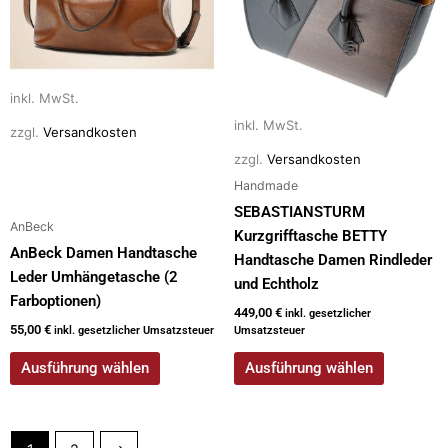
auf.
auf.
Die
Die
Optionen
Optionen
können
können
auf
auf
inkl. MwSt.
der
der
inkl. MwSt.
zzgl.
Versandkosten
Produktseite
Produktseite
zzgl.
Versandkosten
gewählt
gewählt
Handmade
werden
werden
SEBASTIANSTURM
AnBeck
Kurzgrifftasche BETTY
AnBeck Damen Handtasche
Handtasche Damen Rindleder
Leder Umhängetasche (2
und Echtholz
Farboptionen)
449,00
€
inkl. gesetzlicher
55,00
€
inkl. gesetzlicher Umsatzsteuer
Umsatzsteuer
Ausführung wählen
Ausführung wählen