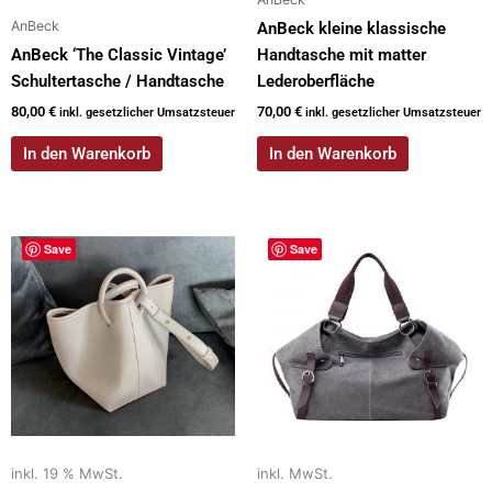
AnBeck
AnBeck kleine klassische
AnBeck ‘The Classic Vintage’
Handtasche mit matter
Schultertasche / Handtasche
Lederoberfläche
80,00
€
70,00
€
inkl. gesetzlicher Umsatzsteuer
inkl. gesetzlicher Umsatzsteuer
In den Warenkorb
In den Warenkorb
Dieses
Save
Save
Produkt
weist
mehrere
Varianten
auf.
Die
Optionen
können
auf
inkl. 19 % MwSt.
inkl. MwSt.