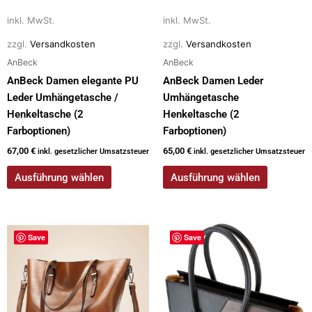
können
können
auf
auf
inkl. MwSt.
inkl. MwSt.
der
der
zzgl.
Versandkosten
zzgl.
Versandkosten
Produktseite
Produktseite
AnBeck
AnBeck
gewählt
gewählt
AnBeck Damen elegante PU
AnBeck Damen Leder
werden
werden
Leder Umhängetasche /
Umhängetasche
Henkeltasche (2
Henkeltasche (2
Farboptionen)
Farboptionen)
67,00
€
65,00
€
inkl. gesetzlicher Umsatzsteuer
inkl. gesetzlicher Umsatzsteuer
Ausführung wählen
Ausführung wählen
Dieses
Dieses
Save
Save
Produkt
Produkt
weist
weist
mehrere
mehrere
Varianten
Varianten