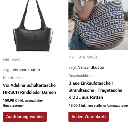
Produkt
weist
mehrere
Varianten
auf.
Die
Optionen
können
auf
inkl. 19 % MwSt.
inkl. MwSt.
der
zzgl.
Versandkosten
zzgl.
Versandkosten
Produktseite
Geschenkideen
Handtaschen
gewählt
Blaue Einkaufstasche |
werden
Voi Adelina Schultertasche
Strandtasche | Tragetasche
HIRSCH Rindsleder Damen
KIDUL aus Rattan
159,90
€
inkl. gesetzlicher
49,00
€
Umsatzsteuer
inkl. gesetzlicher Umsatzsteuer
Ausführung wählen
In den Warenkorb