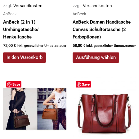
der
zzgl.
Versandkosten
zzgl.
Versandkosten
Produktseite
AnBeck
AnBeck
gewählt
AnBeck (2 in 1)
AnBeck Damen Handtasche
werden
Umhängetasche/
Canvas Schultertasche (2
Henkeltasche
Farboptionen)
72,00
€
58,80
€
inkl. gesetzlicher Umsatzsteuer
inkl. gesetzlicher Umsatzsteuer
In den Warenkorb
Ausführung wählen
Dieses
Dieses
Save
Save
Produkt
Produkt
weist
weist
mehrere
mehrere
Varianten
Varianten
auf.
auf.
Die
Die
Optionen
Optionen