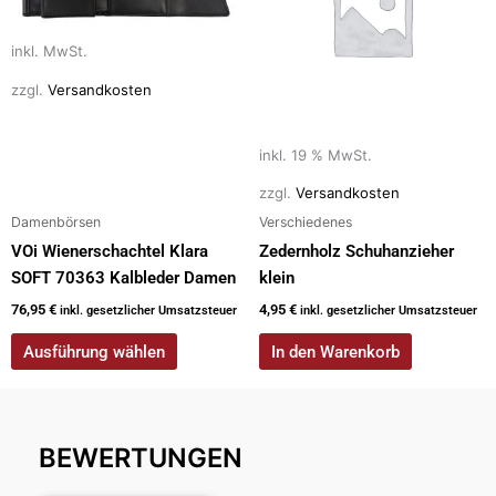
Varianten
auf.
inkl. MwSt.
Die
zzgl.
Versandkosten
Optionen
können
auf
inkl. 19 % MwSt.
der
zzgl.
Versandkosten
Produktseite
Damenbörsen
Verschiedenes
gewählt
VOi Wienerschachtel Klara
Zedernholz Schuhanzieher
werden
SOFT 70363 Kalbleder Damen
klein
76,95
€
4,95
€
inkl. gesetzlicher Umsatzsteuer
inkl. gesetzlicher Umsatzsteuer
Ausführung wählen
In den Warenkorb
BEWERTUNGEN