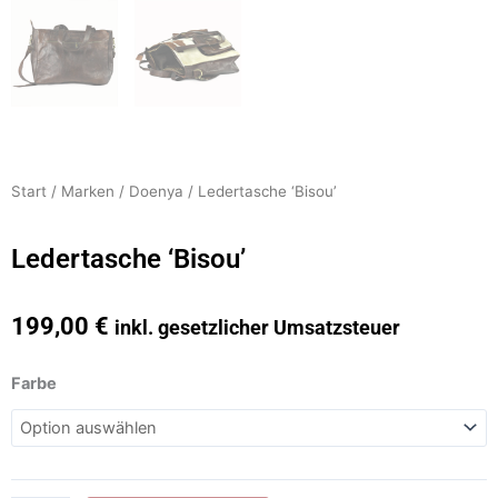
Start
/
Marken
/
Doenya
/ Ledertasche ‘Bisou’
Ledertasche ‘Bisou’
199,00
€
inkl. gesetzlicher Umsatzsteuer
Ledertasche
Farbe
'Bisou'
Menge