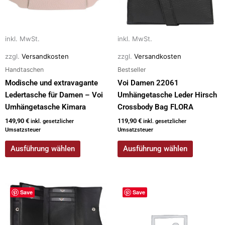
Optionen
Optionen
können
können
auf
auf
inkl. MwSt.
inkl. MwSt.
der
der
zzgl.
Versandkosten
zzgl.
Versandkosten
Produktseite
Produktseite
gewählt
gewählt
Handtaschen
Bestseller
werden
werden
Modische und extravagante
Voi Damen 22061
Ledertasche für Damen – Voi
Umhängetasche Leder Hirsch
Umhängetasche Kimara
Crossbody Bag FLORA
149,90
€
119,90
€
inkl. gesetzlicher
inkl. gesetzlicher
Umsatzsteuer
Umsatzsteuer
Ausführung wählen
Ausführung wählen
Dieses
Save
Save
Produkt
weist
mehrere