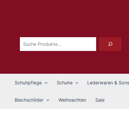
Zum
Inhalt
Suchen
springen
Schuhpflege
Schuhe
Lederwaren & Sons
Blechschilder
Weihnachten
Sale