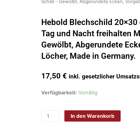
Schild – Gewölbt, Abgerundete Ecken, Vorge
Hebold Blechschild 20×30 
Tag und Nacht freihalten M
Gewölbt, Abgerundete Eck
Löcher, Made in Germany.
17,50
€
inkl. gesetzlicher Umsatzs
Hebold
Verfügbarkeit:
Vorrätig
Blechschild
20x30
In den Warenkorb
cm
Hinweis
Einfahrt