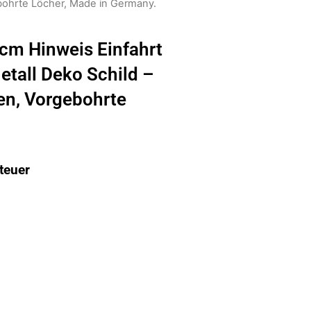
bohrte Löcher, Made in Germany.
cm Hinweis Einfahrt
etall Deko Schild –
en, Vorgebohrte
teuer