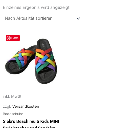
Einzelnes Ergebnis wird angezeigt
Dieses
Save
Produkt
weist
mehrere
Varianten
auf.
Die
Optionen
können
auf
inkl. MwSt.
der
zzgl.
Versandkosten
Produktseite
Badeschuhe
gewählt
Siebi’s Beach multi Kids MINI
werden