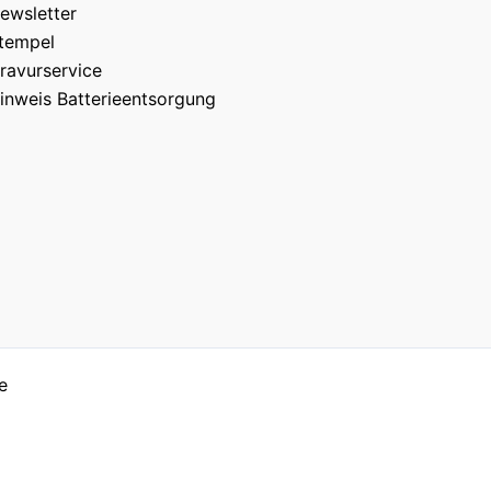
ewsletter
tempel
ravurservice
inweis Batterieentsorgung
e