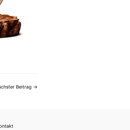
chster Beitrag
→
ontakt