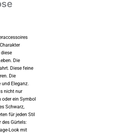
ose
eraccessoires
t Charakter
 diese
Leben.
Die
ahrt. Diese feine
ren. Die
e und Eleganz.
s nicht nur
m oder ein Symbol
hes Schwarz,
en für jeden Stil
 des Gürtels:
ntage-Look mit