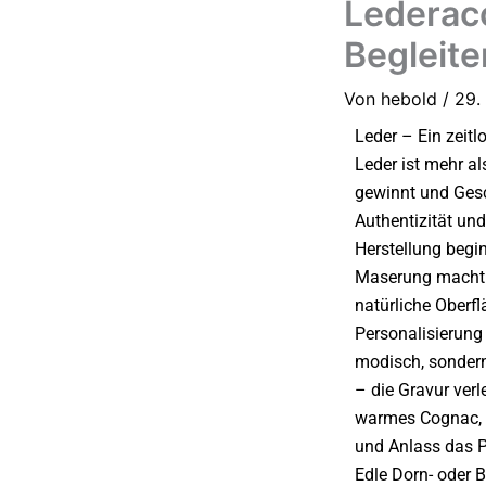
Lederacc
Begleite
Von
hebold
/
29.
Leder – Ein zeit
Leder ist mehr als
gewinnt und Gesc
Authentizität und
Herstellung begin
Maserung macht j
natürliche Oberfl
Personalisierung
modisch, sondern
– die Gravur verl
warmes Cognac, v
und Anlass das P
Edle Dorn- oder B