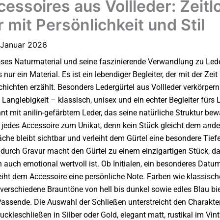
essoires aus Vollleder: Zeitl
r mit Persönlichkeit und Stil
 Januar 2026
loses Naturmaterial und seine faszinierende Verwandlung zu Led
 nur ein Material. Es ist ein lebendiger Begleiter, der mit der Zei
hichten erzählt. Besonders Ledergürtel aus Vollleder verkörpern
 Langlebigkeit – klassisch, unisex und ein echter Begleiter fürs 
nt mit anilin-gefärbtem Leder, das seine natürliche Struktur bew
edes Accessoire zum Unikat, denn kein Stück gleicht dem ande
äche bleibt sichtbar und verleiht dem Gürtel eine besondere Tief
 durch Gravur macht den Gürtel zu einem einzigartigen Stück, da
 auch emotional wertvoll ist. Ob Initialen, ein besonderes Datu
eiht dem Accessoire eine persönliche Note.
Farben wie klassisc
erschiedene Brauntöne von hell bis dunkel sowie edles Blau biet
assende. Die Auswahl der Schließen unterstreicht den Charakter
uckleschließen in Silber oder Gold, elegant matt, rustikal im Vi