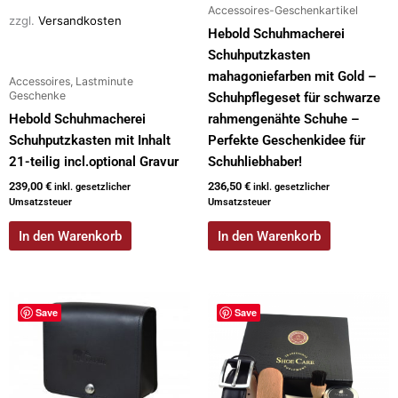
Accessoires-Geschenkartikel
zzgl.
Versandkosten
Hebold Schuhmacherei
Schuhputzkasten
mahagoniefarben mit Gold –
Accessoires, Lastminute
Geschenke
Schuhpflegeset für schwarze
Hebold Schuhmacherei
rahmengenähte Schuhe –
Schuhputzkasten mit Inhalt
Perfekte Geschenkidee für
21-teilig incl.optional Gravur
Schuhliebhaber!
239,00
€
236,50
€
inkl. gesetzlicher
inkl. gesetzlicher
Umsatzsteuer
Umsatzsteuer
In den Warenkorb
In den Warenkorb
Dieses
Save
Save
Produkt
weist
mehrere
Varianten