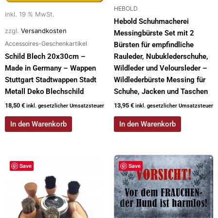
HEBOLD
inkl. 19 % MwSt.
Hebold Schuhmacherei
zzgl.
Versandkosten
Messingbürste Set mit 2
Accessoires-Geschenkartikel
Bürsten für empfindliche
Schild Blech 20x30cm –
Rauleder, Nubuklederschuhe,
Made in Germany – Wappen
Wildleder und Veloursleder –
Stuttgart Stadtwappen Stadt
Wildlederbürste Messing für
Metall Deko Blechschild
Schuhe, Jacken und Taschen
18,50
€
13,95
€
inkl. gesetzlicher Umsatzsteuer
inkl. gesetzlicher Umsatzsteuer
In den Warenkorb
In den Warenkorb
Dieses
Save
Save
Produkt
weist
mehrere
Varianten