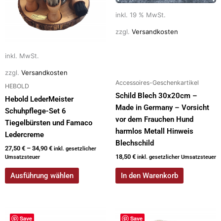
auf.
Die
inkl. 19 % MwSt.
Optionen
zzgl.
Versandkosten
können
auf
inkl. MwSt.
der
Produktseite
zzgl.
Versandkosten
Accessoires-Geschenkartikel
gewählt
HEBOLD
werden
Schild Blech 30x20cm –
Hebold LederMeister
Made in Germany – Vorsicht
Schuhpflege-Set 6
vor dem Frauchen Hund
Tiegelbürsten und Famaco
harmlos Metall Hinweis
Ledercreme
Blechschild
27,50
€
–
34,90
€
inkl. gesetzlicher
18,50
€
Umsatzsteuer
inkl. gesetzlicher Umsatzsteuer
Ausführung wählen
In den Warenkorb
Save
Save