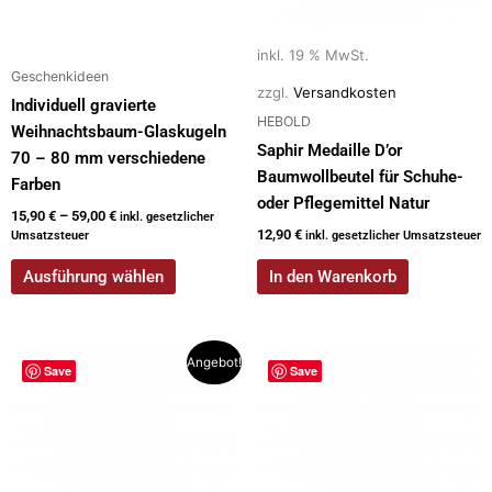
inkl. 19 % MwSt.
Geschenkideen
zzgl.
Versandkosten
Individuell gravierte
HEBOLD
Weihnachtsbaum-Glaskugeln
Saphir Medaille D’or
70 – 80 mm verschiedene
Baumwollbeutel für Schuhe-
Farben
oder Pflegemittel Natur
15,90
€
–
59,00
€
inkl. gesetzlicher
12,90
€
Umsatzsteuer
inkl. gesetzlicher Umsatzsteuer
Ausführung wählen
In den Warenkorb
Ursprünglicher
Aktueller
Angebot!
Save
Save
Preis
Preis
war:
ist:
43,00 €
38,50 €.