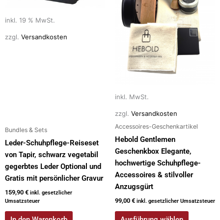
auf.
Die
inkl. 19 % MwSt.
Optionen
zzgl.
Versandkosten
können
auf
der
Produktseite
gewählt
inkl. MwSt.
werden
zzgl.
Versandkosten
Accessoires-Geschenkartikel
Bundles & Sets
Hebold Gentlemen
Leder-Schuhpflege-Reiseset
Geschenkbox Elegante,
von Tapir, schwarz vegetabil
hochwertige Schuhpflege-
gegerbtes Leder Optional und
Accessoires & stilvoller
Gratis mit persönlicher Gravur
Anzugsgürt
159,90
€
inkl. gesetzlicher
99,00
€
Umsatzsteuer
inkl. gesetzlicher Umsatzsteuer
In den Warenkorb
Ausführung wählen