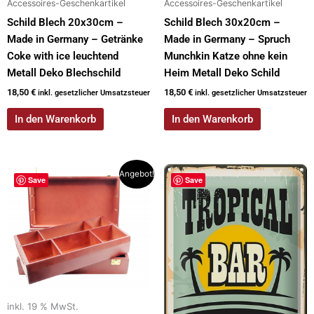
Accessoires-Geschenkartikel
Accessoires-Geschenkartikel
Schild Blech 20x30cm –
Schild Blech 30x20cm –
Made in Germany – Getränke
Made in Germany – Spruch
Coke with ice leuchtend
Munchkin Katze ohne kein
Metall Deko Blechschild
Heim Metall Deko Schild
18,50
€
18,50
€
inkl. gesetzlicher Umsatzsteuer
inkl. gesetzlicher Umsatzsteuer
In den Warenkorb
In den Warenkorb
Ursprünglicher
Aktueller
Angebot!
Save
Save
Preis
Preis
war:
ist:
149,90 €
139,00 €.
inkl. 19 % MwSt.