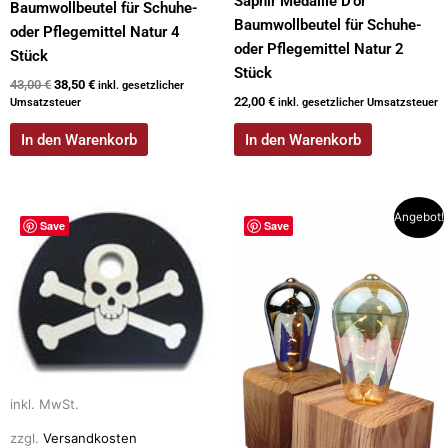
Saphir Medaille D’or
Baumwollbeutel für Schuhe-
Baumwollbeutel für Schuhe-
oder Pflegemittel Natur 4
oder Pflegemittel Natur 2
Stück
Stück
43,00
€
38,50
€
inkl. gesetzlicher
22,00
€
Umsatzsteuer
inkl. gesetzlicher Umsatzsteuer
In den Warenkorb
In den Warenkorb
Dieses
Dieses
Angebot!
Save
Save
Produkt
Produkt
weist
weist
mehrere
mehrere
Varianten
Varianten
auf.
auf.
Die
Die
Optionen
Optionen
inkl. MwSt.
können
können
auf
auf
zzgl.
Versandkosten