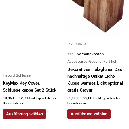
der
der
Produktseite
Produktseite
gewählt
gewählt
werden
werden
inkl. MwSt.
zzgl.
Versandkosten
Accessoires-Geschenkartikel
Dekoratives Holzglühen Das
Hebold Schlüssel
nachhaltige Unikat Licht-
KeyMax Key Cover,
Kubus warmes Licht optional
Schlüsselkappe Set 2 Stück
gratis Gravur
10,95
€
–
12,90
€
59,00
€
–
99,00
€
inkl. gesetzlicher
inkl. gesetzlicher
Umsatzsteuer
Umsatzsteuer
Ausführung wählen
Ausführung wählen