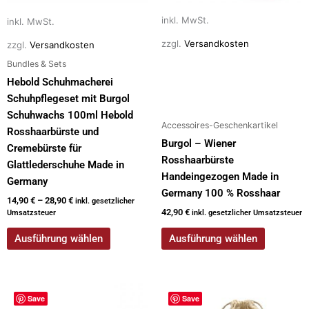
Die
Die
inkl. MwSt.
inkl. MwSt.
Optionen
Optionen
können
können
zzgl.
Versandkosten
zzgl.
Versandkosten
auf
auf
Bundles & Sets
der
der
Hebold Schuhmacherei
Produktseite
Produktseite
Schuhpflegeset mit Burgol
gewählt
gewählt
Schuhwachs 100ml Hebold
Accessoires-Geschenkartikel
werden
werden
Rosshaarbürste und
Burgol – Wiener
Cremebürste für
Rosshaarbürste
Glattlederschuhe Made in
Handeingezogen Made in
Germany
Germany 100 % Rosshaar
14,90
€
–
28,90
€
inkl. gesetzlicher
42,90
€
Umsatzsteuer
inkl. gesetzlicher Umsatzsteuer
Ausführung wählen
Ausführung wählen
Save
Save