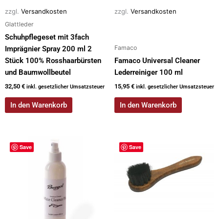
zzgl.
Versandkosten
zzgl.
Versandkosten
Glattleder
Schuhpflegeset mit 3fach
Famaco
Imprägnier Spray 200 ml 2
Stück 100% Rosshaarbürsten
Famaco Universal Cleaner
und Baumwollbeutel
Lederreiniger 100 ml
32,50
€
15,95
€
inkl. gesetzlicher Umsatzsteuer
inkl. gesetzlicher Umsatzsteuer
In den Warenkorb
In den Warenkorb
Dieses
Save
Save
Produkt
weist
mehrere
Varianten
auf.
Die