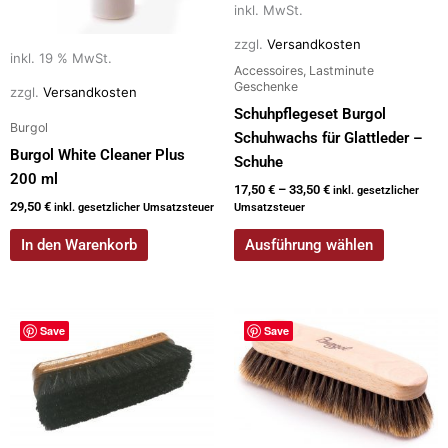
Optionen
inkl. MwSt.
können
zzgl.
Versandkosten
auf
inkl. 19 % MwSt.
Accessoires, Lastminute
der
Geschenke
zzgl.
Versandkosten
Produktseite
Schuhpflegeset Burgol
Burgol
gewählt
Schuhwachs für Glattleder –
werden
Burgol White Cleaner Plus
Schuhe
200 ml
17,50
€
–
33,50
€
inkl. gesetzlicher
29,50
€
inkl. gesetzlicher Umsatzsteuer
Umsatzsteuer
In den Warenkorb
Ausführung wählen
Dieses
Dieses
Save
Save
Produkt
Produkt
weist
weist
mehrere
mehrere
Varianten
Varianten
auf.
auf.