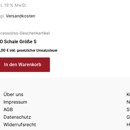
kl. 19 % MwSt.
gl.
Versandkosten
cessoires-Geschenkartikel
O Schale Größe S
,00
€
inkl. gesetzlicher Umsatzsteuer
In den Warenkorb
Über uns
K
Impressum
N
AGB
S
Datenschutz
G
Widerrufsrecht
H