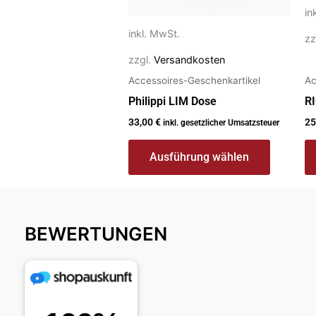
können
in
auf
inkl. MwSt.
zz
der
zzgl.
Versandkosten
Produktseite
Accessoires-Geschenkartikel
Ac
gewählt
werden
Philippi LIM Dose
RI
33,00
€
25
inkl. gesetzlicher Umsatzsteuer
Ausführung wählen
BEWERTUNGEN