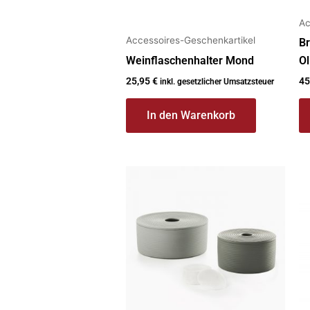
Ac
Accessoires-Geschenkartikel
Br
Weinflaschenhalter Mond
Ol
25,95
€
45
inkl. gesetzlicher Umsatzsteuer
In den Warenkorb
Dieses
Produkt
weist
mehrere
Varianten
auf.
Die
Optionen