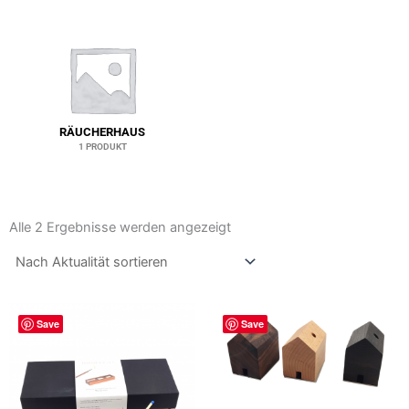
RÄUCHERHAUS
1 PRODUKT
Nach
Aktualität
Alle 2 Ergebnisse werden angezeigt
sortiert
Dieses
Save
Save
Produkt
weist
mehrere
Varianten