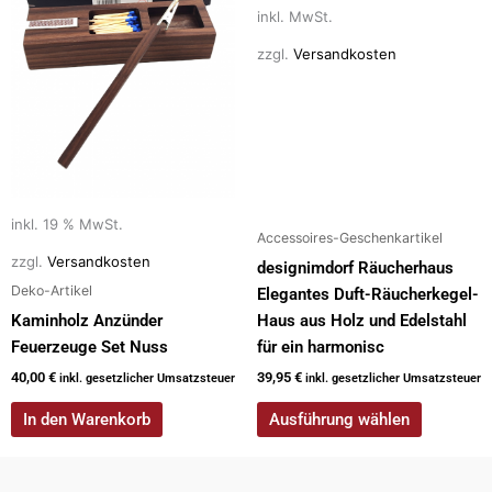
auf.
inkl. MwSt.
Die
zzgl.
Versandkosten
Optionen
können
auf
der
Produktseite
gewählt
inkl. 19 % MwSt.
werden
Accessoires-Geschenkartikel
zzgl.
Versandkosten
designimdorf Räucherhaus
Deko-Artikel
Elegantes Duft-Räucherkegel-
Kaminholz Anzünder
Haus aus Holz und Edelstahl
Feuerzeuge Set Nuss
für ein harmonisc
40,00
€
39,95
€
inkl. gesetzlicher Umsatzsteuer
inkl. gesetzlicher Umsatzsteuer
In den Warenkorb
Ausführung wählen