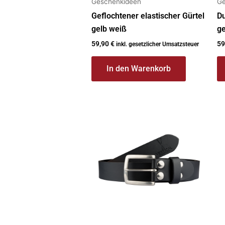
Geschenkideen
Ge
Geflochtener elastischer Gürtel
Du
gelb weiß
ge
59,90
€
59
inkl. gesetzlicher Umsatzsteuer
In den Warenkorb
Dieses
Di
Produkt
P
weist
we
mehrere
m
Varianten
Va
auf.
au
Die
Di
Optionen
O
können
k