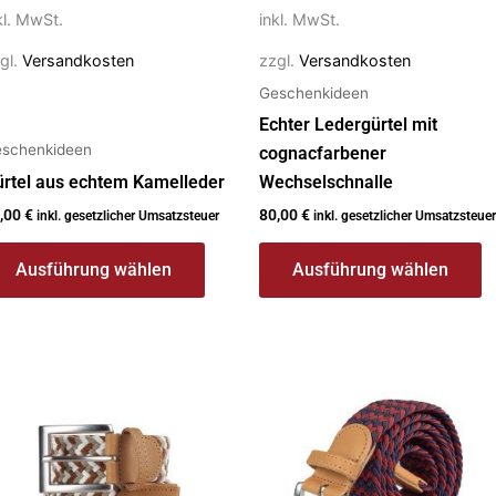
f
auf
kl. MwSt.
inkl. MwSt.
r
der
gl.
Versandkosten
zzgl.
Versandkosten
oduktseite
Produktseite
Geschenkideen
ewählt
gewählt
erden
werden
Echter Ledergürtel mit
schenkideen
cognacfarbener
rtel aus echtem Kamelleder
Wechselschnalle
,00
€
80,00
€
inkl. gesetzlicher Umsatzsteuer
inkl. gesetzlicher Umsatzsteuer
Ausführung wählen
Ausführung wählen
eses
Dieses
rodukt
Produkt
ist
weist
ehrere
mehrere
rianten
Varianten