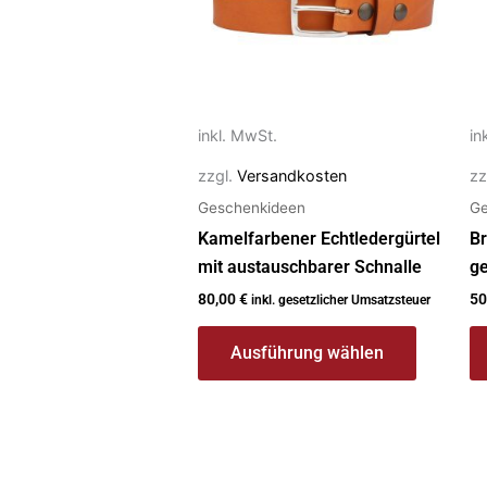
auf.
au
Die
Di
Optionen
O
können
k
auf
au
inkl. MwSt.
in
der
de
zzgl.
Versandkosten
zz
Produktseite
Pr
Geschenkideen
Ge
gewählt
g
werden
w
Kamelfarbener Echtledergürtel
Br
mit austauschbarer Schnalle
ge
80,00
€
50
inkl. gesetzlicher Umsatzsteuer
Ausführung wählen