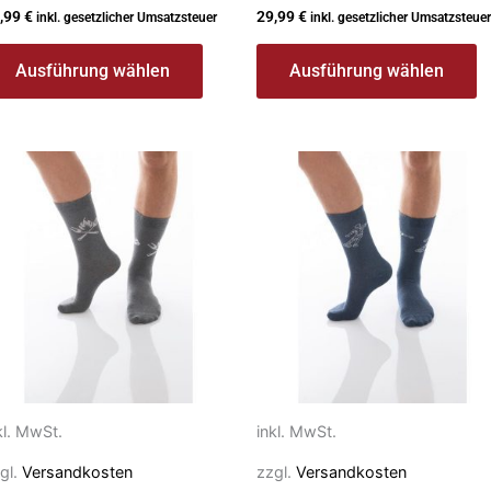
,99
€
29,99
€
inkl. gesetzlicher Umsatzsteuer
inkl. gesetzlicher Umsatzsteuer
Ausführung wählen
Ausführung wählen
eses
Dieses
rodukt
Produkt
ist
weist
ehrere
mehrere
rianten
Varianten
f.
auf.
e
Die
ptionen
Optionen
önnen
können
f
auf
kl. MwSt.
inkl. MwSt.
r
der
gl.
Versandkosten
zzgl.
Versandkosten
oduktseite
Produktseite