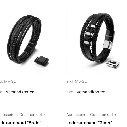
eses
Dieses
rodukt
Produkt
ist
weist
ehrere
mehrere
rianten
Varianten
f.
auf.
e
Die
ptionen
Optionen
önnen
können
f
auf
kl. MwSt.
inkl. MwSt.
r
der
gl.
Versandkosten
zzgl.
Versandkosten
oduktseite
Produktseite
ewählt
gewählt
erden
werden
cessoires-Geschenkartikel
Accessoires-Geschenkartikel
ederarmband “Braid”
Lederarmband “Glory”