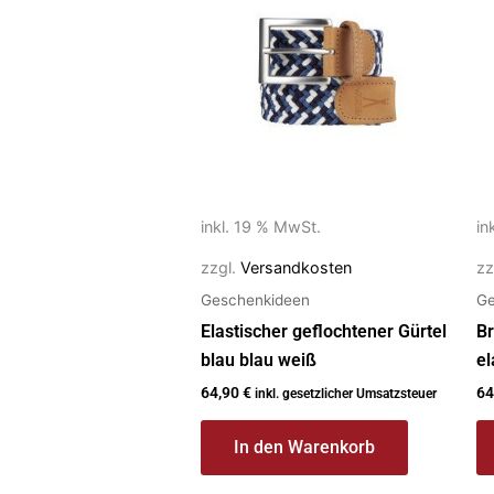
inkl. 19 % MwSt.
in
zzgl.
Versandkosten
zz
Geschenkideen
Ge
Elastischer geflochtener Gürtel
Br
blau blau weiß
el
64,90
€
64
inkl. gesetzlicher Umsatzsteuer
In den Warenkorb