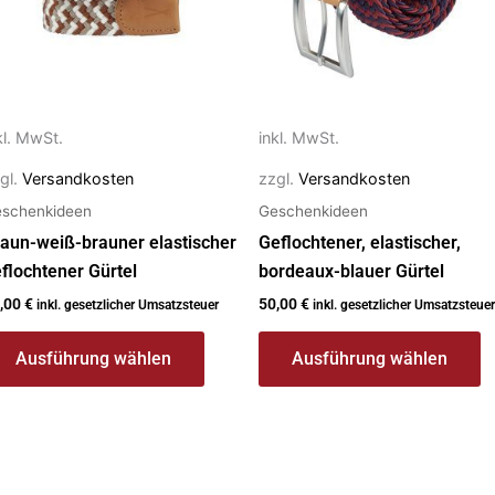
f.
auf.
e
Die
ptionen
Optionen
önnen
können
f
auf
kl. MwSt.
inkl. MwSt.
r
der
gl.
Versandkosten
zzgl.
Versandkosten
oduktseite
Produktseite
schenkideen
Geschenkideen
ewählt
gewählt
erden
werden
aun-weiß-brauner elastischer
Geflochtener, elastischer,
flochtener Gürtel
bordeaux-blauer Gürtel
,00
€
50,00
€
inkl. gesetzlicher Umsatzsteuer
inkl. gesetzlicher Umsatzsteuer
Ausführung wählen
Ausführung wählen
Dieses
Produkt