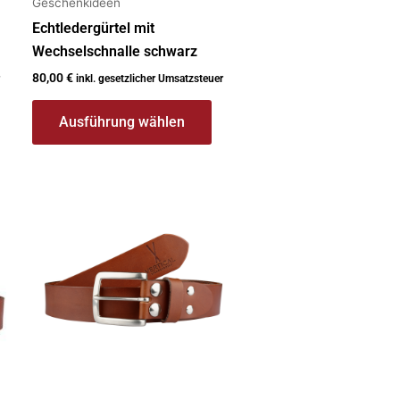
Geschenkideen
gewählt
werden
Echtledergürtel mit
Wechselschnalle schwarz
80,00
€
inkl. gesetzlicher Umsatzsteuer
Ausführung wählen
Dieses
Produkt
weist
mehrere
Varianten
auf.
Die
Optionen
können