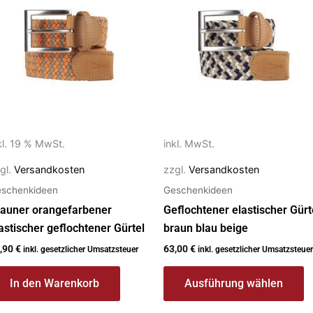
weist
mehrere
Varianten
auf.
Die
Optionen
können
auf
kl. 19 % MwSt.
inkl. MwSt.
der
gl.
Versandkosten
zzgl.
Versandkosten
Produktseite
schenkideen
Geschenkideen
gewählt
werden
auner orangefarbener
Geflochtener elastischer Gürt
astischer geflochtener Gürtel
braun blau beige
,90
€
63,00
€
inkl. gesetzlicher Umsatzsteuer
inkl. gesetzlicher Umsatzsteuer
In den Warenkorb
Ausführung wählen