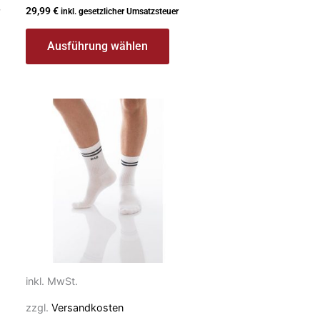
29,99
€
inkl. gesetzlicher Umsatzsteuer
Ausführung wählen
Dieses
Produkt
weist
mehrere
Varianten
auf.
Die
Optionen
können
auf
inkl. MwSt.
der
zzgl.
Versandkosten
Produktseite