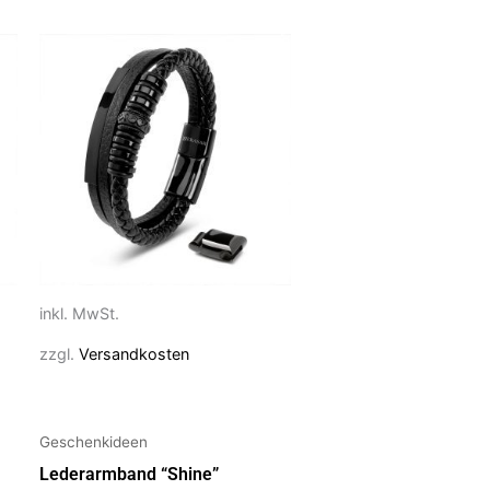
Dieses
Produkt
weist
mehrere
Varianten
auf.
Die
Optionen
können
auf
inkl. MwSt.
der
zzgl.
Versandkosten
Produktseite
gewählt
werden
Geschenkideen
Lederarmband “Shine”