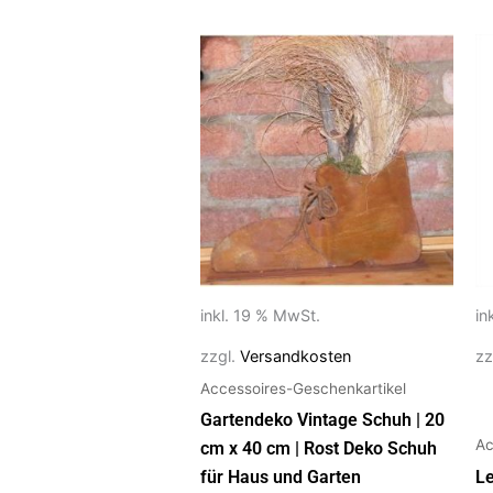
Di
P
we
m
Va
au
Di
O
k
au
inkl. 19 % MwSt.
in
de
zzgl.
Versandkosten
zz
Pr
Accessoires-Geschenkartikel
g
w
Gartendeko Vintage Schuh | 20
Ac
cm x 40 cm | Rost Deko Schuh
für Haus und Garten
L