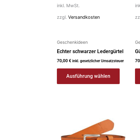
auf
au
inkl. MwSt.
in
der
de
zzgl.
Versandkosten
zz
Produktseite
Pr
gewählt
g
werden
w
Geschenkideen
Ge
Echter schwarzer Ledergürtel
Gü
70,00
€
70
inkl. gesetzlicher Umsatzsteuer
Ausführung wählen
Dieses
Di
Produkt
P
weist
we
mehrere
m
Varianten
Va