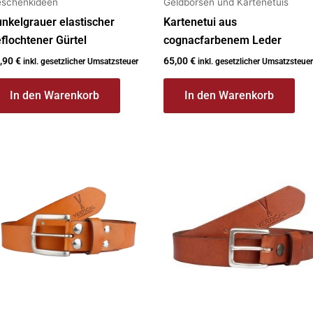
schenkideen
Geldbörsen und Kartenetuis
nkelgrauer elastischer
Kartenetui aus
flochtener Gürtel
cognacfarbenem Leder
,90
€
65,00
€
inkl. gesetzlicher Umsatzsteuer
inkl. gesetzlicher Umsatzsteuer
In den Warenkorb
In den Warenkorb
eses
Dieses
rodukt
Produkt
ist
weist
ehrere
mehrere
rianten
Varianten
f.
auf.
e
Die
ptionen
Optionen
önnen
können