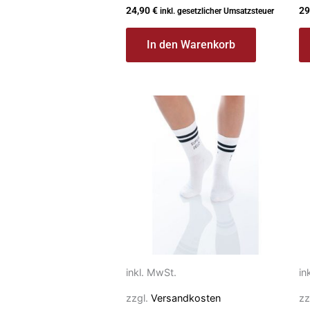
24,90
€
29
inkl. gesetzlicher Umsatzsteuer
In den Warenkorb
Dieses
Di
Produkt
P
weist
we
mehrere
m
Varianten
Va
auf.
au
Die
Di
Optionen
O
können
k
auf
au
inkl. MwSt.
in
der
de
zzgl.
Versandkosten
zz
Produktseite
Pr