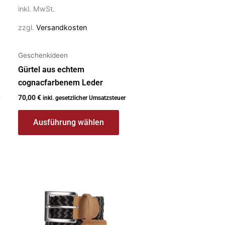
auf
inkl. MwSt.
der
zzgl.
Versandkosten
Produktseite
gewählt
Geschenkideen
werden
Gürtel aus echtem
cognacfarbenem Leder
70,00
€
inkl. gesetzlicher Umsatzsteuer
Ausführung wählen