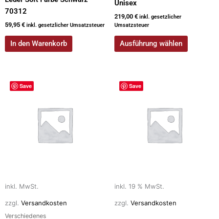
Unisex
70312
219,00
€
inkl. gesetzlicher
59,95
€
inkl. gesetzlicher Umsatzsteuer
Umsatzsteuer
In den Warenkorb
Ausführung wählen
Dieses
Save
Save
Produkt
weist
mehrere
Varianten
auf.
Die
Optionen
können
auf
inkl. MwSt.
inkl. 19 % MwSt.
der
zzgl.
Versandkosten
zzgl.
Versandkosten
Produktseite
Verschiedenes