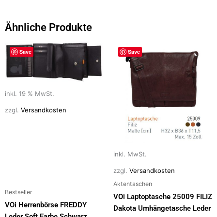
e
o
l
n
b
d
Ähnliche Produkte
o
o
Dieses
o
n
Save
Save
Produkt
k
weist
mehrere
Varianten
inkl. 19 % MwSt.
auf.
zzgl.
Versandkosten
Die
Optionen
können
auf
inkl. MwSt.
der
zzgl.
Versandkosten
Produktseite
Aktentaschen
gewählt
Bestseller
VOi Laptoptasche 25009 FILIZ
werden
VOi Herrenbörse FREDDY
Dakota Umhängetasche Leder
Leder Soft Farbe Schwarz