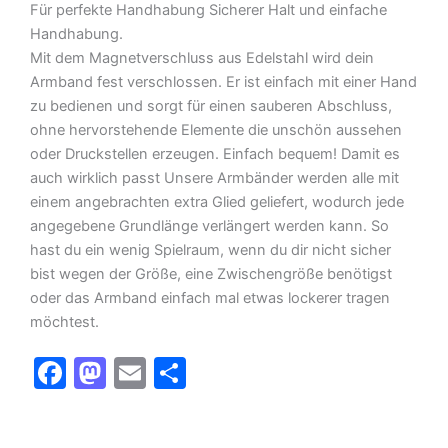
Für perfekte Handhabung Sicherer Halt und einfache
Handhabung.
Mit dem Magnetverschluss aus Edelstahl wird dein
Armband fest verschlossen. Er ist einfach mit einer Hand
zu bedienen und sorgt für einen sauberen Abschluss,
ohne hervorstehende Elemente die unschön aussehen
oder Druckstellen erzeugen. Einfach bequem! Damit es
auch wirklich passt Unsere Armbänder werden alle mit
einem angebrachten extra Glied geliefert, wodurch jede
angegebene Grundlänge verlängert werden kann. So
hast du ein wenig Spielraum, wenn du dir nicht sicher
bist wegen der Größe, eine Zwischengröße benötigst
oder das Armband einfach mal etwas lockerer tragen
möchtest.
F
M
E
T
a
a
m
ei
c
st
ai
le