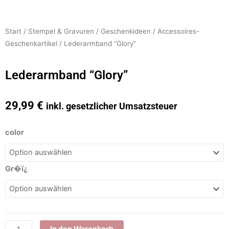
Start
/
Stempel & Gravuren
/
Geschenkideen
/
Accessoires-
Geschenkartikel
/ Lederarmband “Glory”
Lederarmband “Glory”
29,99
€
inkl. gesetzlicher Umsatzsteuer
Lederarmband
color
"Glory"
Menge
Gr�ï¿