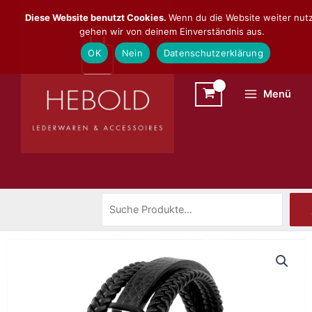
Zum
Suchen
Diese Website benutzt Cookies.
Wenn du die Website weiter nutz
Inhalt
gehen wir von deinem Einverständnis aus.
springen
OK
Nein
Datenschutzerklärung
Menü