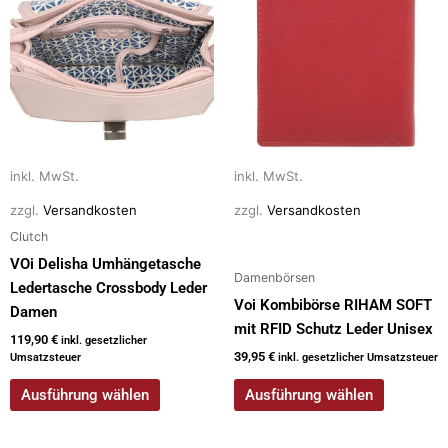
k
mehrere
mehrere
Varianten
Varianten
auf.
auf.
Die
Die
Optionen
Optionen
können
können
auf
auf
inkl. MwSt.
inkl. MwSt.
der
der
zzgl.
Versandkosten
zzgl.
Versandkosten
Produktseite
Produktseite
gewählt
gewählt
Clutch
werden
werden
VOi Delisha Umhängetasche
Damenbörsen
Ledertasche Crossbody Leder
Voi Kombibörse RIHAM SOFT
Damen
mit RFID Schutz Leder Unisex
119,90
€
inkl. gesetzlicher
39,95
€
Umsatzsteuer
inkl. gesetzlicher Umsatzsteuer
Ausführung wählen
Ausführung wählen