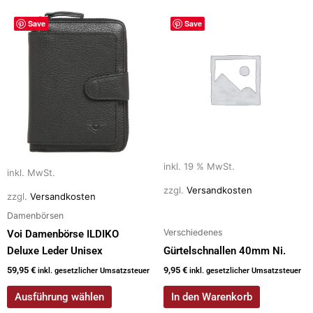
Dieses
Save
Save
Produkt
weist
mehrere
Varianten
auf.
Die
Optionen
können
auf
inkl. 19 % MwSt.
inkl. MwSt.
der
zzgl.
Versandkosten
zzgl.
Versandkosten
Produktseite
Damenbörsen
gewählt
Verschiedenes
werden
Voi Damenbörse ILDIKO
Deluxe Leder Unisex
Gürtelschnallen 40mm Ni.
59,95
€
9,95
€
inkl. gesetzlicher Umsatzsteuer
inkl. gesetzlicher Umsatzsteuer
Ausführung wählen
In den Warenkorb