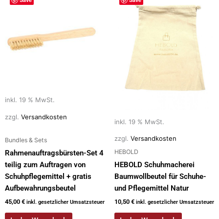
o
n
k
inkl. 19 % MwSt.
zzgl.
Versandkosten
inkl. 19 % MwSt.
zzgl.
Versandkosten
Bundles & Sets
HEBOLD
Rahmenauftragsbürsten-Set 4
teilig zum Auftragen von
HEBOLD Schuhmacherei
Schuhpflegemittel + gratis
Baumwollbeutel für Schuhe-
Aufbewahrungsbeutel
und Pflegemittel Natur
45,00
€
10,50
€
inkl. gesetzlicher Umsatzsteuer
inkl. gesetzlicher Umsatzsteuer