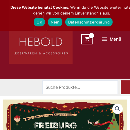
Zum
Suchen
Diese Website benutzt Cookies.
Wenn du die Website weiter nutz
Inhalt
gehen wir von deinem Einverständnis aus.
springen
OK
Nein
Datenschutzerklärung
Menü