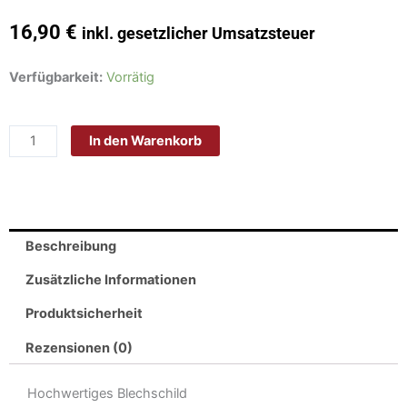
16,90
€
inkl. gesetzlicher Umsatzsteuer
Blechschild
Verfügbarkeit:
Vorrätig
Herzliche
Weihnachtsgrüße
In den Warenkorb
aus
Freiburg
im
Breisgau
20x30
Beschreibung
cm
Schild
Zusätzliche Informationen
tin
Produktsicherheit
sign
Menge
Rezensionen (0)
Hochwertiges Blechschild