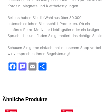
unserer Schilder unsere passenden Zusatzprodukte wie
Kordeln, Magnete und Klettbefestigungen.
Bei uns haben Sie die Wahl aus über 30.000
unterschiedlichen Blechschild-Produkten. Ob ein
schönes Retro-Motiv, Ihr Lieblingstier oder ein lustiger
Spruch – bei uns finden Sie garantiert das richtige Schild!
Schauen Sie gerne einfach mal in unserem Shop vorbei –
wir versprechen Ihnen Begeisterung!
F
M
E
T
a
a
m
ei
c
st
ai
le
e
o
l
n
b
d
Ähnliche Produkte
o
o
Save
Save