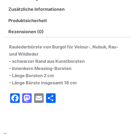
Zusätzliche Informationen
Produktsicherheit
Rezensionen (0)
Raulederbürste von Burgol für Velour-, Nubuk, Rau-
und Wildleder
– schwarzer Rand aus Kunstborsten
– Innenkern Messing-Borsten
– Länge Borsten 2 cm
– Länge Bürste insgesamt 18 cm
F
M
E
T
a
a
m
ei
c
st
ai
le
e
o
l
n