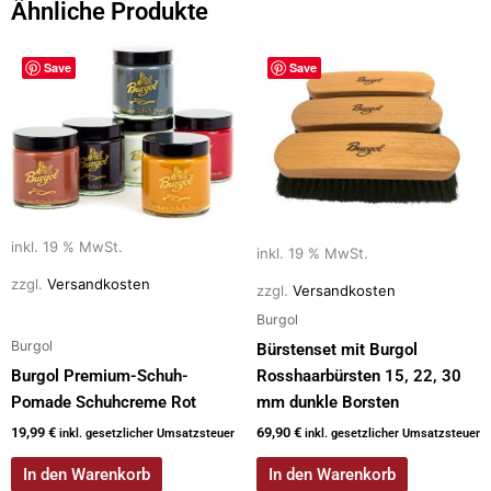
b
d
Ähnliche Produkte
o
o
o
n
Save
Save
k
inkl. 19 % MwSt.
inkl. 19 % MwSt.
zzgl.
Versandkosten
zzgl.
Versandkosten
Burgol
Burgol
Bürstenset mit Burgol
Burgol Premium-Schuh-
Rosshaarbürsten 15, 22, 30
Pomade Schuhcreme Rot
mm dunkle Borsten
19,99
€
69,90
€
inkl. gesetzlicher Umsatzsteuer
inkl. gesetzlicher Umsatzsteuer
In den Warenkorb
In den Warenkorb