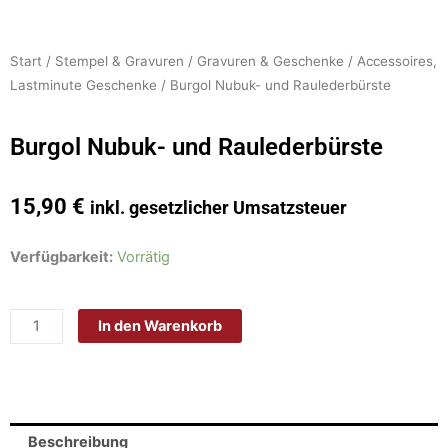
Start
/
Stempel & Gravuren
/
Gravuren & Geschenke
/
Accessoires,
Lastminute Geschenke
/ Burgol Nubuk- und Raulederbürste
Burgol Nubuk- und Raulederbürste
15,90
€
inkl. gesetzlicher Umsatzsteuer
Burgol
Verfügbarkeit:
Vorrätig
Nubuk-
und
In den Warenkorb
Raulederbürste
Menge
Beschreibung