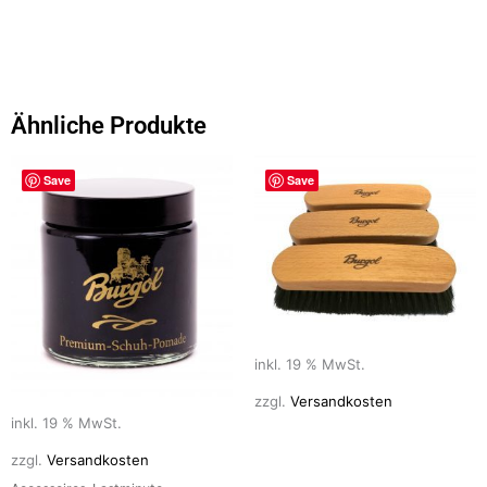
a
a
m
ei
c
st
ai
le
e
o
l
n
b
d
Ähnliche Produkte
o
o
o
n
Save
Save
k
inkl. 19 % MwSt.
zzgl.
Versandkosten
inkl. 19 % MwSt.
zzgl.
Versandkosten