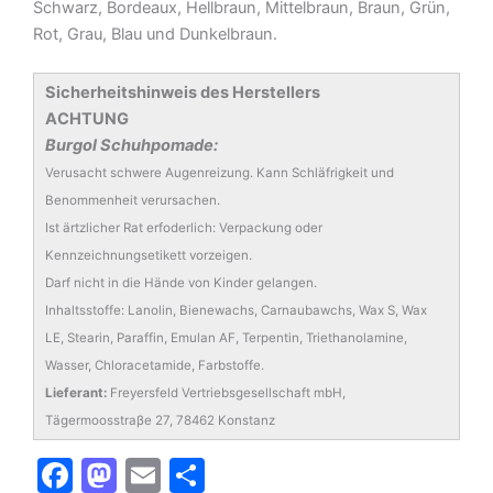
Schwarz, Bordeaux, Hellbraun, Mittelbraun, Braun, Grün,
Rot, Grau, Blau und Dunkelbraun.
Sicherheitshinweis des Herstellers
ACHTUNG
Burgol Schuhpomade:
Verusacht schwere Augenreizung. Kann Schläfrigkeit und
Benommenheit verursachen.
Ist ärtzlicher Rat erfoderlich: Verpackung oder
Kennzeichnungsetikett vorzeigen.
Darf nicht in die Hände von Kinder gelangen.
Inhaltsstoffe: Lanolin, Bienewachs, Carnaubawchs, Wax S, Wax
LE, Stearin, Paraffin, Emulan AF, Terpentin, Triethanolamine,
Wasser, Chloracetamide, Farbstoffe.
Lieferant:
Freyersfeld Vertriebsgesellschaft mbH,
Tägermoosstraβe 27, 78462 Konstanz
F
M
E
T