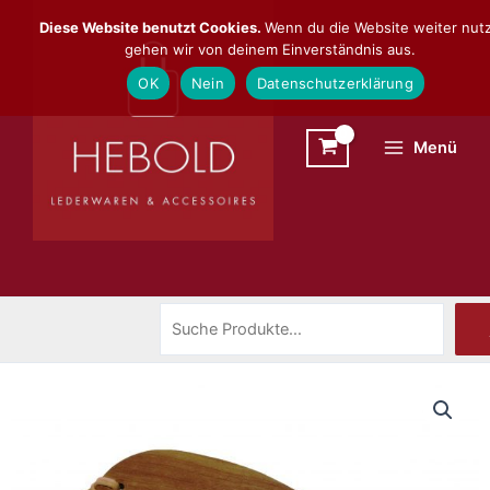
Zum
Suchen
Diese Website benutzt Cookies.
Wenn du die Website weiter nutz
Inhalt
gehen wir von deinem Einverständnis aus.
springen
OK
Nein
Datenschutzerklärung
Menü