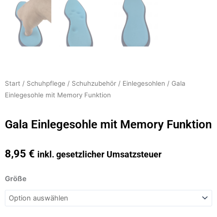
Start
/
Schuhpflege
/
Schuhzubehör
/
Einlegesohlen
/ Gala
Einlegesohle mit Memory Funktion
Gala Einlegesohle mit Memory Funktion
8,95
€
inkl. gesetzlicher Umsatzsteuer
Gala
Größe
Einlegesohle
mit
Memory