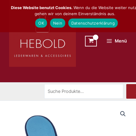
Zum
Suchen
Diese Website benutzt Cookies.
Wenn du die Website weiter nutz
Inhalt
gehen wir von deinem Einverständnis aus.
springen
OK
Nein
Datenschutzerklärung
Menü