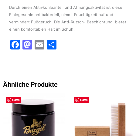
Durch einen Aktivkohleanteil und Atmungsaktivität ist diese
Einlegesohle antibakteriell, nimmt Feuchtigkeit auf und
vermindert Fußgeruch. Die Anti-Rutsch- Beschichtung bietet
einen komfortablen Halt im Schuh.
F
M
E
T
a
a
m
ei
c
st
ai
le
e
o
l
n
b
d
Ähnliche Produkte
o
o
o
n
Save
Save
k