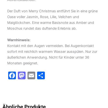
Der Duft von Merry Christmas entführt Sie in eine grüne
Oase voller Jasmin, Rose, Lilie, Veilchen und
Maiglöckchen. Eine warme Basisnote aus Amber und
Moschus rundet das duftende Erlebnis ab.
Warnhinweis:
Kontakt mit den Augen vermeiden.
Bei Augenkontakt
sofort mit reichlich warmem Wasser ausspülen.
Nur zur
äußerlichen Anwendung.
Nicht für Kinder unter 36
Monaten geeignet.
F
M
E
T
a
a
m
ei
c
st
ai
le
e
o
l
n
b
d
Ähnliche Produkte