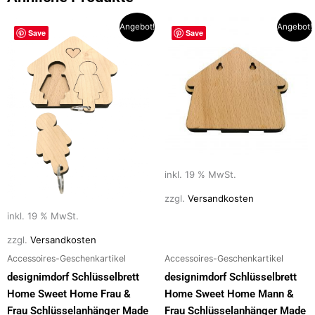
o
o
Ursprünglicher
Aktueller
Ursprünglicher
Aktueller
Angebot!
Angebot!
o
n
Save
Save
Preis
Preis
Preis
Preis
war:
ist:
war:
ist:
k
24,50 €
15,90 €.
29,95 €
25,00 €.
inkl. 19 % MwSt.
zzgl.
Versandkosten
inkl. 19 % MwSt.
zzgl.
Versandkosten
Accessoires-Geschenkartikel
Accessoires-Geschenkartikel
designimdorf Schlüsselbrett
designimdorf Schlüsselbrett
Home Sweet Home Frau &
Home Sweet Home Mann &
Frau Schlüsselanhänger Made
Frau Schlüsselanhänger Made