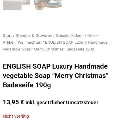
Start
/
Stempel & Gravuren
/
Geschenkideen
/
Deko-
Artikel
/
Weihnachten
/ ENGLISH SOAP Luxury Handmade
vegetable Soap “Merry Christmas” Badeseife 190g
ENGLISH SOAP Luxury Handmade
vegetable Soap “Merry Christmas”
Badeseife 190g
13,95
€
inkl. gesetzlicher Umsatzsteuer
Nicht vorrätig