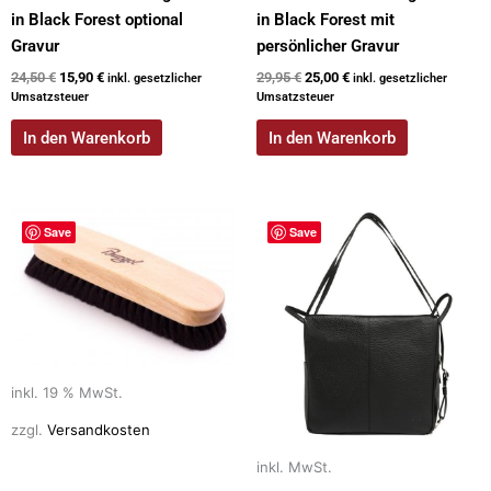
in Black Forest optional
in Black Forest mit
Gravur
persönlicher Gravur
24,50
€
15,90
€
29,95
€
25,00
€
inkl. gesetzlicher
inkl. gesetzlicher
Umsatzsteuer
Umsatzsteuer
In den Warenkorb
In den Warenkorb
Dieses
Save
Save
Produkt
weist
mehrere
Varianten
auf.
Die
inkl. 19 % MwSt.
Optionen
können
zzgl.
Versandkosten
auf
inkl. MwSt.
der