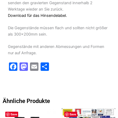
senden den gravierten Gegenstand innerhalb 2
Werktage wieder an Sie zurück.
Download für das Hinsendelabel.
Die Gegenstände müssen flach und sollten nicht größer
als 300x200mm sein.
Gegenstände mit anderen Abmessungen und Formen
nur auf Anfrage.
F
M
E
T
a
a
m
ei
c
st
ai
le
e
o
l
n
b
d
Ähnliche Produkte
o
o
Dieses
Dieses
o
n
Save
Save
Produkt
Produkt