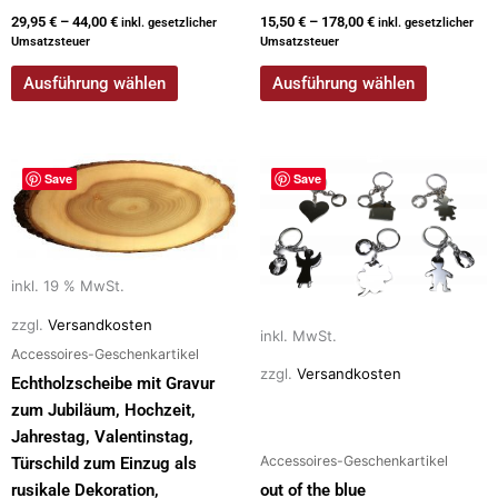
29,95
€
–
44,00
€
15,50
€
–
178,00
€
inkl. gesetzlicher
inkl. gesetzlicher
Umsatzsteuer
Umsatzsteuer
Ausführung wählen
Ausführung wählen
Dieses
Save
Save
Produkt
weist
mehrere
Varianten
inkl. 19 % MwSt.
auf.
zzgl.
Versandkosten
Die
inkl. MwSt.
Optionen
Accessoires-Geschenkartikel
zzgl.
Versandkosten
können
Echtholzscheibe mit Gravur
auf
zum Jubiläum, Hochzeit,
der
Jahrestag, Valentinstag,
Produktseite
Accessoires-Geschenkartikel
Türschild zum Einzug als
gewählt
rusikale Dekoration,
out of the blue