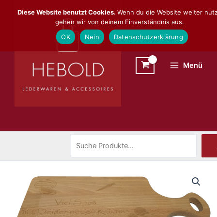
Zum
Suchen
Diese Website benutzt Cookies.
Wenn du die Website weiter nutz
Inhalt
gehen wir von deinem Einverständnis aus.
springen
OK
Nein
Datenschutzerklärung
Menü