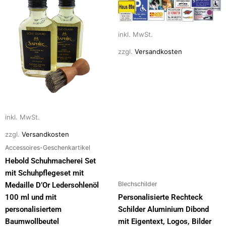
k
weist
weist
mehrere
mehrere
inkl. MwSt.
Varianten
Varianten
auf.
auf.
zzgl.
Versandkosten
Die
Die
Optionen
Optionen
können
können
auf
auf
der
der
inkl. MwSt.
Produktseite
Produktseite
gewählt
gewählt
zzgl.
Versandkosten
werden
werden
Accessoires-Geschenkartikel
Hebold Schuhmacherei Set
mit Schuhpflegeset mit
Blechschilder
Medaille D’Or Ledersohlenöl
100 ml und mit
Personalisierte Rechteck
personalisiertem
Schilder Aluminium Dibond
Baumwollbeutel
mit Eigentext, Logos, Bilder