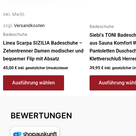
auf
auf
der
der
inkl. MwSt.
Produktseite
Produktseite
gewählt
gewählt
zzgl.
Versandkosten
Badeschuhe
werden
werden
Badeschuhe
Siebi’s TONI Badesch
Linea Scarpa SIZILIA Badeschuhe –
aus Sauna Komfort W
Zehentrenner Damen modischer und
Pantoletten Duschsc
bequemer Flip mit Absatz
Klettverschluß Herre
45,00
€
39,95
€
inkl. gesetzlicher Umsatzsteuer
inkl. gesetzlicher 
Ausführung wählen
Ausführung wäh
BEWERTUNGEN