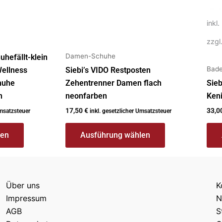
auf
auf
der
der
inkl
Produktseite
Prod
gewählt
gew
zzgl
werden
wer
Damen-Schuhe
uhefällt-klein
Bad
ellness
Siebi’s VIDO Restposten
huhe
Zehentrenner Damen flach
Sie
n
neonfarben
Keni
17,50
€
33,0
Umsatzsteuer
inkl. gesetzlicher Umsatzsteuer
len
Ausführung wählen
Über uns
K
Impressum
N
AGB
S