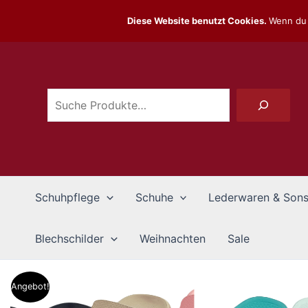
Zum
Diese Website benutzt Cookies.
Wenn du 
Inhalt
Suchen
springen
Schuhpflege
Schuhe
Lederwaren & Sons
Blechschilder
Weihnachten
Sale
Angebot!