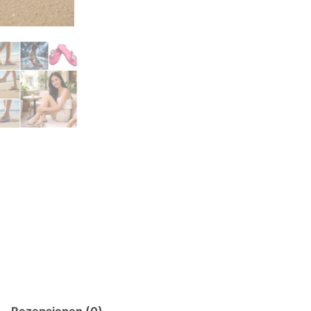
Slides
-
Restposten(Über
50%
Rabatt!)
Menge
Rezensionen (0)