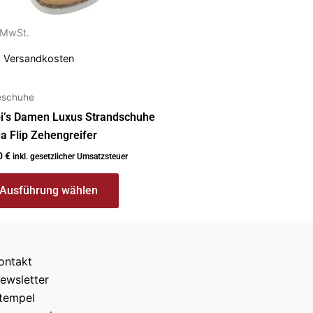
. MwSt.
uktseite
ählt
.
Versandkosten
den
eschuhe
bi’s Damen Luxus Strandschuhe
a Flip Zehengreifer
0
€
inkl. gesetzlicher Umsatzsteuer
Ausführung wählen
ontakt
ewsletter
tempel