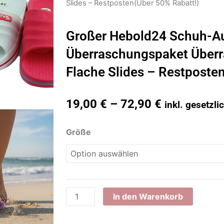
Slides – Restposten(Über 50% Rabatt!)
Großer Hebold24 Schuh-Au
Überraschungspaket Über
Flache Slides – Restposte
19,00
€
–
72,90
€
inkl. gesetzl
Großer
Größe
Hebold24
Schuh-
Ausverkauf:
2er-
Überraschungspaket
In den Warenkorb
Überraschungspaket
Flache