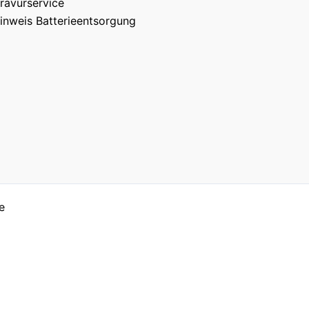
ravurservice
inweis Batterieentsorgung
e