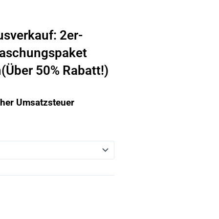
sverkauf: 2er-
raschungspaket
n(Über 50% Rabatt!)
icher Umsatzsteuer