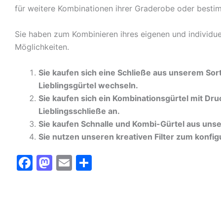
für weitere Kombinationen ihrer Graderobe oder besti
Sie haben zum Kombinieren ihres eigenen und individu
Möglichkeiten.
Sie kaufen sich eine Schließe aus unserem Sort
Lieblingsgürtel wechseln.
Sie kaufen sich ein Kombinationsgürtel mit D
Lieblingsschließe an.
Sie kaufen Schnalle und Kombi-Gürtel aus uns
Sie nutzen unseren kreativen Filter zum konfig
F
M
E
T
a
a
m
ei
c
st
ai
le
e
o
l
n