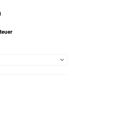
m
teuer