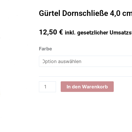
Gürtel Dornschließe 4,0 c
12,50
€
inkl. gesetzlicher Umsatzs
Gürtel
Farbe
Dornschließe
4,0
cm
Menge
In den Warenkorb