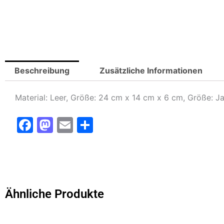
Beschreibung
Zusätzliche Informationen
Material: Leer, Größe: 24 cm x 14 cm x 6 cm, Größe: J
F
M
E
T
a
a
m
ei
c
st
ai
le
e
o
l
n
b
d
Ähnliche Produkte
o
o
Ursprünglicher
Aktuell
Dieses
Dieses
o
n
Preis
Preis