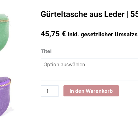
Gürteltasche aus Leder | 
45,75
€
inkl. gesetzlicher Umsatzs
Gürteltasche
Titel
aus
Leder
|
552846
Menge
In den Warenkorb