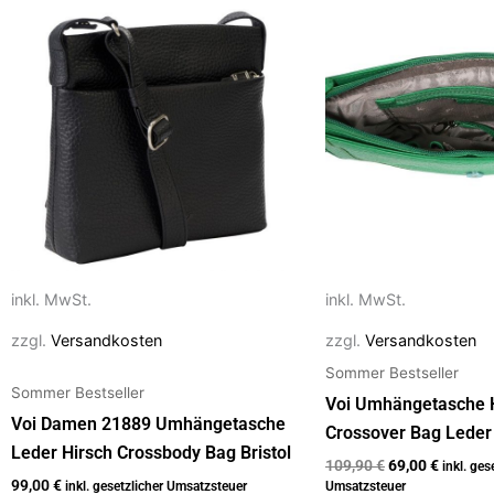
Produkt
Produkt
war:
ist:
k
109,90 €
69,00 €.
weist
weist
mehrere
mehrere
Varianten
Varianten
auf.
auf.
Die
Die
Optionen
Optionen
können
können
auf
auf
der
der
Produktseite
Produktseite
inkl. MwSt.
inkl. MwSt.
gewählt
gewählt
zzgl.
Versandkosten
zzgl.
Versandkosten
werden
werden
Sommer Bestseller
Sommer Bestseller
Voi Umhängetasche 
Voi Damen 21889 Umhängetasche
Crossover Bag Lede
Leder Hirsch Crossbody Bag Bristol
109,90
€
69,00
€
inkl. ges
99,00
€
inkl. gesetzlicher Umsatzsteuer
Umsatzsteuer