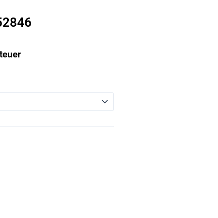
552846
teuer