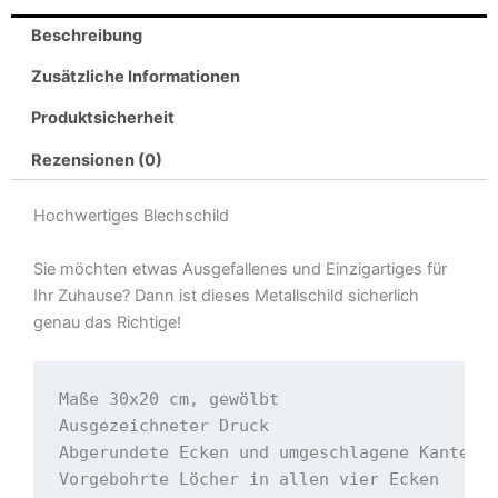
Strand
Beschreibung
Palmen
Urlaub
Zusätzliche Informationen
Metall
Produktsicherheit
Deko
Schild
Rezensionen (0)
-
Gewölbt,
Hochwertiges Blechschild
Abgerundete
Ecken,
Sie möchten etwas Ausgefallenes und Einzigartiges für
Vorgebohrte
Ihr Zuhause? Dann ist dieses Metallschild sicherlich
Löcher,
genau das Richtige!
Made
in
Germany.
Maße 30x20 cm, gewölbt

Menge
Ausgezeichneter Druck

Abgerundete Ecken und umgeschlagene Kanten

Vorgebohrte Löcher in allen vier Ecken
