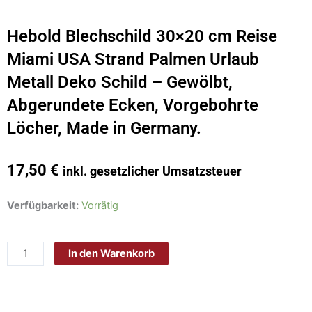
Hebold Blechschild 30×20 cm Reise
Miami USA Strand Palmen Urlaub
Metall Deko Schild – Gewölbt,
Abgerundete Ecken, Vorgebohrte
Löcher, Made in Germany.
17,50
€
inkl. gesetzlicher Umsatzsteuer
Hebold
Verfügbarkeit:
Vorrätig
Blechschild
30x20
In den Warenkorb
cm
Reise
Miami
USA