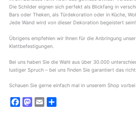
Die Schilder eignen sich perfekt als Blickfang in ver
Bars oder Theken, als Türdekoration oder in Küche, W
Jede Wand wird von dieser Dekoration begeistert sein!
Übrigens empfehlen wir Ihnen für die Anbringung unse
Klettbefestigungen.
Bei uns haben Sie die Wahl aus über 30.000 unterschied
lustiger Spruch – bei uns finden Sie garantiert das richt
Schauen Sie gerne einfach mal in unserem Shop vorbei 
F
M
E
T
a
a
m
ei
c
st
ai
le
e
o
l
n