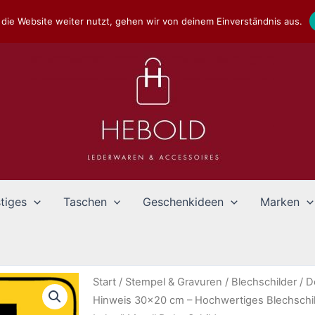
die Website weiter nutzt, gehen wir von deinem Einverständnis aus.
tiges
Taschen
Geschenkideen
Marken
Start
/
Stempel & Gravuren
/
Blechschilder
/
D
Hinweis 30×20 cm – Hochwertiges Blechschi