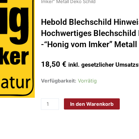
Imker” Metall Deko Schild
Hebold Blechschild Hinwe
Hochwertiges Blechschild
-“Honig vom Imker” Metall
18,50
€
inkl. gesetzlicher Umsatzs
Hebold
Verfügbarkeit:
Vorrätig
Blechschild
Hinweis
In den Warenkorb
30x20
cm
-
Hochwertiges
Blechschild