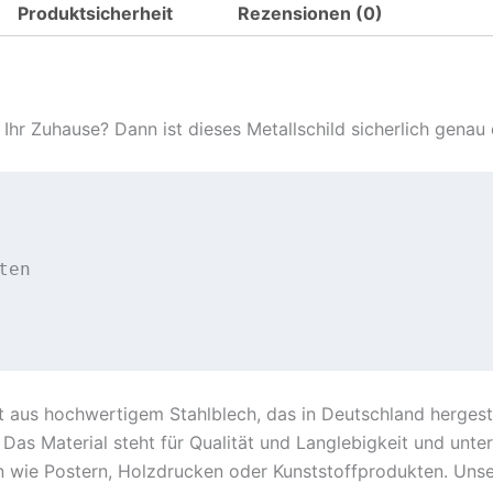
Produktsicherheit
Rezensionen (0)
Made
in
Germany
-
Ihr Zuhause? Dann ist dieses Metallschild sicherlich genau 
"Honig
vom
Imker"
Metall
Deko
en

Schild
Menge
 aus hochwertigem Stahlblech, das in Deutschland hergeste
Das Material steht für Qualität und Langlebigkeit und unter
n wie Postern, Holzdrucken oder Kunststoffprodukten. Unse