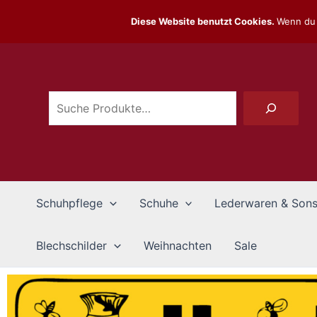
Zum
Diese Website benutzt Cookies.
Wenn du 
Inhalt
Suchen
springen
Schuhpflege
Schuhe
Lederwaren & Sons
Blechschilder
Weihnachten
Sale