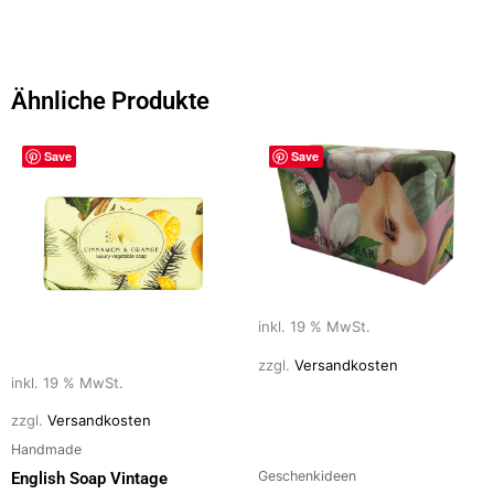
c
st
ai
le
e
o
l
n
b
d
Ähnliche Produkte
o
o
o
n
Save
Save
k
inkl. 19 % MwSt.
zzgl.
Versandkosten
inkl. 19 % MwSt.
zzgl.
Versandkosten
Handmade
Geschenkideen
English Soap Vintage