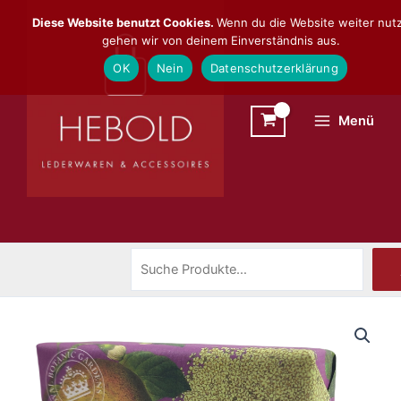
Zum
Suchen
Diese Website benutzt Cookies.
Wenn du die Website weiter nutz
Inhalt
gehen wir von deinem Einverständnis aus.
springen
OK
Nein
Datenschutzerklärung
Menü