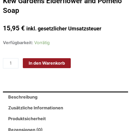
Kew Gardens Elderflower and Pomelo
Soap
15,95
€
inkl. gesetzlicher Umsatzsteuer
Kew
Verfügbarkeit:
Vorrätig
Gardens
Elderflower
In den Warenkorb
and
Pomelo
Soap
Menge
Beschreibung
Zusätzliche Informationen
Produktsicherheit
Rezensionen (0)