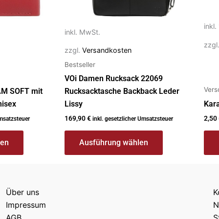
auf
der
inkl
Produktseite
inkl. MwSt.
gewählt
zzgl
zzgl.
Versandkosten
werden
Bestseller
VOi Damen Rucksack 22069
Vers
AM SOFT mit
Rucksacktasche Backback Leder
nisex
Lissy
Kar
169,90
€
2,50
Umsatzsteuer
inkl. gesetzlicher Umsatzsteuer
len
Ausführung wählen
Über uns
K
Impressum
N
AGB
S