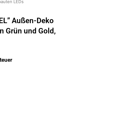
rbauten LEDs
EL” Außen-Deko
in Grün und Gold,
teuer