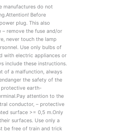
The manufactures do not
ng.Attention! Before
power plug. This also
ne – remove the fuse and/or
re, never touch the lamp
sonnel. Use only bulbs of
 with electric appliances or
 include these instructions.
nt of a malfunction, always
 endanger the safety of the
 protective earth-
erminal.Pay attention to the
tral conductor, – protective
ted surface >= 0,5 m.Only
their surfaces. Use only a
 be free of train and trick