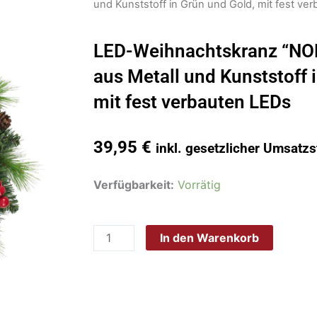
und Kunststoff in Grün und Gold, mit fest ve
LED-Weihnachtskranz “NO
aus Metall und Kunststoff 
mit fest verbauten LEDs
39,95
€
inkl. gesetzlicher Umsatzs
LED-
Verfügbarkeit:
Vorrätig
Weihnachtskranz
"NOEL"
In den Warenkorb
Außen-
Deko
aus
Metall
und