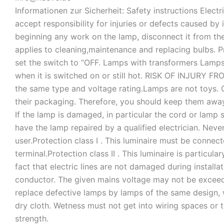
Informationen zur Sicherheit: Safety instructions Elec
accept responsibility for injuries or defects caused by 
beginning any work on the lamp, disconnect it from th
applies to cleaning,maintenance and replacing bulbs. Pr
set the switch to “OFF. Lamps with transformers Lamps 
when it is switched on or still hot. RISK OF INJURY 
the same type and voltage rating.Lamps are not toys. C
their packaging. Therefore, you should keep them away 
If the lamp is damaged, in particular the cord or lamp 
have the lamp repaired by a qualified electrician. Neve
user.Protection class I . This luminaire must be connec
terminal.Protection class II . This luminaire is particul
fact that electric lines are not damaged during installa
conductor. The given mains voltage may not be excee
replace defective lamps by lamps of the same design, w
dry cloth. Wetness must not get into wiring spaces or 
strength.