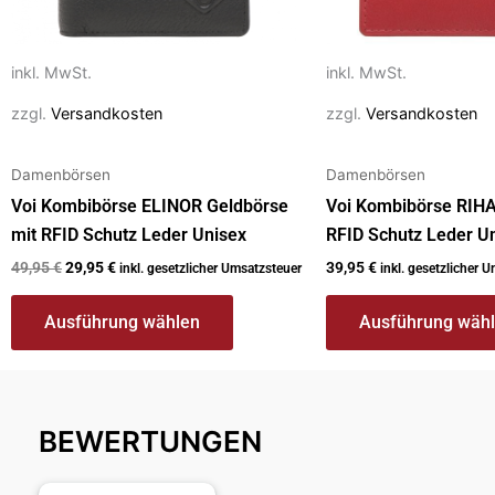
auf
auf
der
der
Produktseite
Produktseite
inkl. MwSt.
inkl. MwSt.
gewählt
gewählt
zzgl.
Versandkosten
zzgl.
Versandkosten
werden
werden
Damenbörsen
Damenbörsen
Voi Kombibörse ELINOR Geldbörse
Voi Kombibörse RIH
mit RFID Schutz Leder Unisex
RFID Schutz Leder U
49,95
€
29,95
€
39,95
€
inkl. gesetzlicher Umsatzsteuer
inkl. gesetzlicher 
Ausführung wählen
Ausführung wäh
BEWERTUNGEN