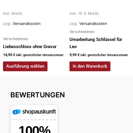
können
auf
inkl. MwSt.
inkl. 19 % MwSt.
der
zzgl.
Versandkosten
zzgl.
Versandkosten
Produktseite
Verschiedenes
gewählt
Verschiedenes
Umarbeitung Schlüssel für
werden
Liebesschloss ohne Gravur
Leo
14,95
€
9,99
€
inkl. gesetzlicher Umsatzsteuer
inkl. gesetzlicher Umsatzsteuer
Ausführung wählen
In den Warenkorb
BEWERTUNGEN