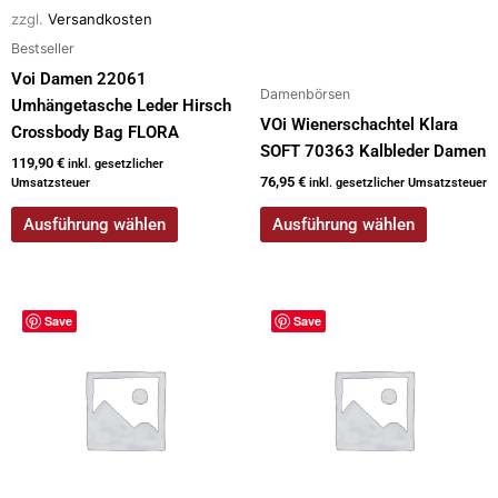
zzgl.
Versandkosten
Produktseite
Produktseite
Bestseller
gewählt
gewählt
werden
werden
Voi Damen 22061
Damenbörsen
Umhängetasche Leder Hirsch
VOi Wienerschachtel Klara
Crossbody Bag FLORA
SOFT 70363 Kalbleder Damen
119,90
€
inkl. gesetzlicher
76,95
€
Umsatzsteuer
inkl. gesetzlicher Umsatzsteuer
Ausführung wählen
Ausführung wählen
Dieses
Save
Save
Produkt
weist
mehrere
Varianten
auf.
Die
Optionen