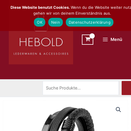
Zum
Suchen
Diese Website benutzt Cookies.
Wenn du die Website weiter nutz
Inhalt
gehen wir von deinem Einverständnis aus.
springen
OK
Nein
Datenschutzerklärung
Menü