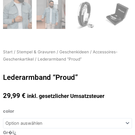
Start
/
Stempel & Gravuren
/
Geschenkideen
/
Accessoires-
Geschenkartikel
/ Lederarmband “Proud”
Lederarmband “Proud”
29,99
€
inkl. gesetzlicher Umsatzsteuer
Lederarmband
color
"Proud"
Menge
Gr�ï¿