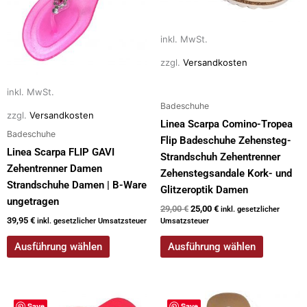
Varianten
Varianten
auf.
auf.
inkl. MwSt.
Die
Die
Optionen
Optionen
zzgl.
Versandkosten
können
können
auf
auf
inkl. MwSt.
der
der
Badeschuhe
zzgl.
Versandkosten
Produktseite
Produktseite
Linea Scarpa Comino-Tropea
Badeschuhe
gewählt
gewählt
Flip Badeschuhe Zehensteg-
Linea Scarpa FLIP GAVI
werden
werden
Strandschuh Zehentrenner
Zehentrenner Damen
Zehenstegsandale Kork- und
Strandschuhe Damen | B-Ware
Glitzeroptik Damen
ungetragen
29,00
€
25,00
€
inkl. gesetzlicher
39,95
€
inkl. gesetzlicher Umsatzsteuer
Umsatzsteuer
Ausführung wählen
Ausführung wählen
Dieses
Dieses
Save
Save