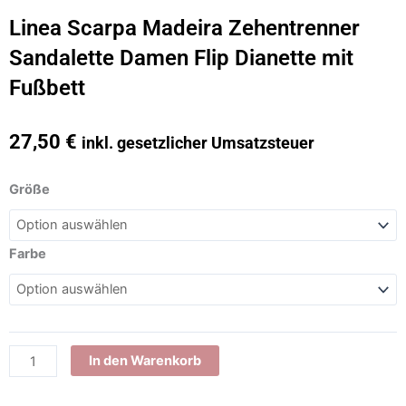
Linea Scarpa Madeira Zehentrenner
Sandalette Damen Flip Dianette mit
Fußbett
27,50
€
inkl. gesetzlicher Umsatzsteuer
Linea
Größe
Scarpa
Madeira
Zehentrenner
Farbe
Sandalette
Damen
Flip
Dianette
mit
In den Warenkorb
Fußbett
Menge