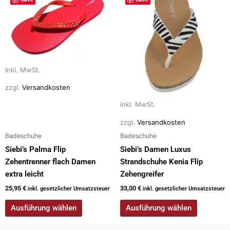
Produkt
Produkt
weist
weist
mehrere
mehrere
Varianten
Varianten
auf.
auf.
Die
Die
inkl. MwSt.
Optionen
Optionen
zzgl.
Versandkosten
können
können
auf
auf
inkl. MwSt.
der
der
zzgl.
Versandkosten
Produktseite
Produktseite
Badeschuhe
Badeschuhe
gewählt
gewählt
Siebi’s Palma Flip
Siebi’s Damen Luxus
werden
werden
Zehentrenner flach Damen
Strandschuhe Kenia Flip
extra leicht
Zehengreifer
25,95
€
33,00
€
inkl. gesetzlicher Umsatzsteuer
inkl. gesetzlicher Umsatzsteuer
Ausführung wählen
Ausführung wählen