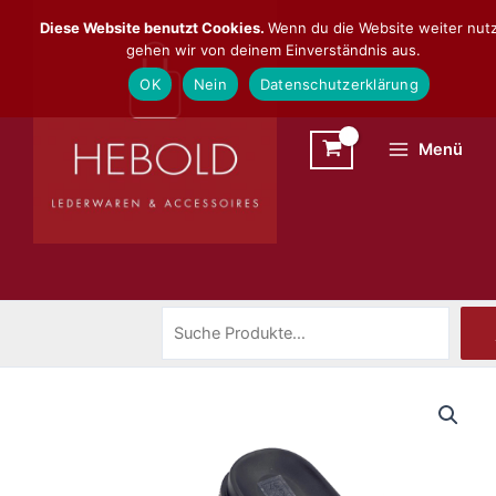
Zum
Suchen
Diese Website benutzt Cookies.
Wenn du die Website weiter nutz
Inhalt
gehen wir von deinem Einverständnis aus.
springen
OK
Nein
Datenschutzerklärung
Menü