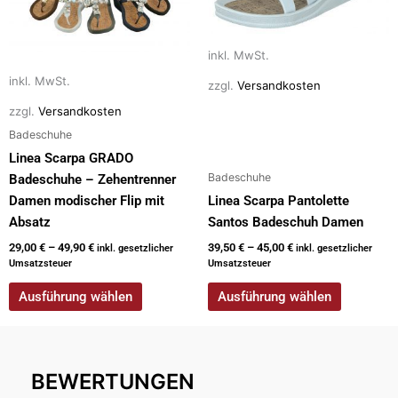
mehrere
mehrere
Varianten
Varianten
inkl. MwSt.
auf.
auf.
Die
Die
inkl. MwSt.
zzgl.
Versandkosten
Optionen
Optionen
zzgl.
Versandkosten
können
können
Badeschuhe
auf
auf
Linea Scarpa GRADO
der
der
Badeschuhe
Badeschuhe – Zehentrenner
Produktseite
Produktseite
Damen modischer Flip mit
Linea Scarpa Pantolette
gewählt
gewählt
Absatz
Santos Badeschuh Damen
werden
werden
29,00
€
–
49,90
€
39,50
€
–
45,00
€
inkl. gesetzlicher
inkl. gesetzlicher
Umsatzsteuer
Umsatzsteuer
Ausführung wählen
Ausführung wählen
BEWERTUNGEN