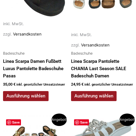
auf.
auf.
Die
Die
Optionen
Optionen
inkl. MwSt.
können
können
zzgl.
Versandkosten
auf
auf
inkl. MwSt.
der
der
zzgl.
Versandkosten
Produktseite
Produktseite
Badeschuhe
Badeschuhe
gewählt
gewählt
Linea Scarpa Damen Fußbett
Linea Scarpa Pantolette
werden
werden
Luxus Pantolette Badeschuhe
CHANIA Last Season SALE
Pasas
Badeschuh Damen
35,00
€
24,95
€
inkl. gesetzlicher Umsatzsteuer
inkl. gesetzlicher Umsatzsteuer
Ausführung wählen
Ausführung wählen
Dieses
Dieses
Angebot!
Angebot!
Save
Save
Produkt
Produkt
weist
weist