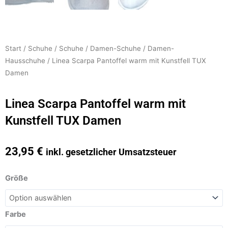
Start
/
Schuhe
/
Schuhe
/
Damen-Schuhe
/
Damen-
Hausschuhe
/ Linea Scarpa Pantoffel warm mit Kunstfell TUX
Damen
Linea Scarpa Pantoffel warm mit
Kunstfell TUX Damen
23,95
€
inkl. gesetzlicher Umsatzsteuer
Linea
Größe
Scarpa
Pantoffel
warm
Farbe
mit