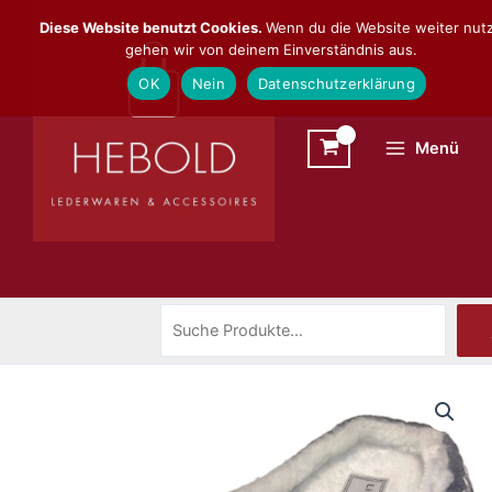
Zum
Suchen
Diese Website benutzt Cookies.
Wenn du die Website weiter nutz
Inhalt
gehen wir von deinem Einverständnis aus.
springen
OK
Nein
Datenschutzerklärung
Menü