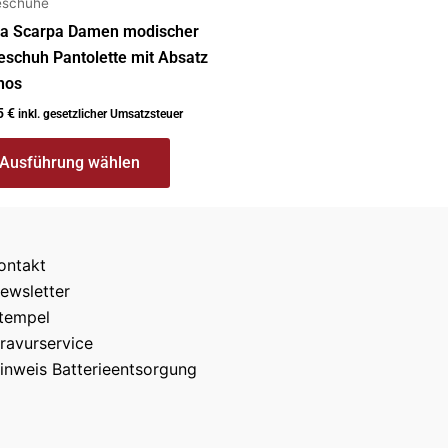
eschuhe
ea Scarpa Damen modischer
schuh Pantolette mit Absatz
nos
5
€
inkl. gesetzlicher Umsatzsteuer
Ausführung wählen
ontakt
ewsletter
tempel
ravurservice
inweis Batterieentsorgung