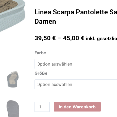
Linea Scarpa Pantolette 
Damen
39,50
€
–
45,00
€
inkl. gesetzl
Linea
Farbe
Scarpa
Pantolette
Santos
Größe
Badeschuh
Damen
Menge
In den Warenkorb