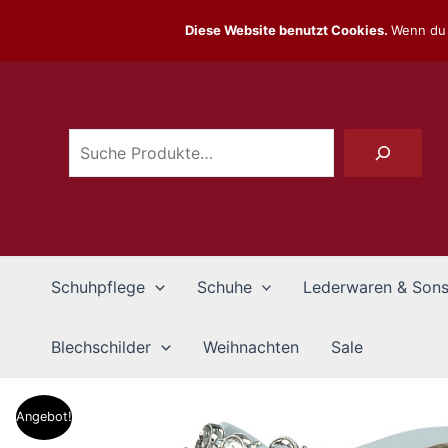
Zum
Diese Website benutzt Cookies.
Wenn du 
Inhalt
Suchen
springen
Schuhpflege
Schuhe
Lederwaren & Sons
Blechschilder
Weihnachten
Sale
Angebot!