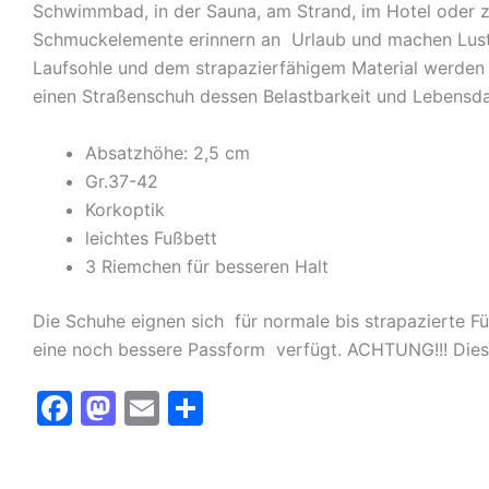
Schwimmbad, in der Sauna, am Strand, im Hotel oder z
Schmuckelemente erinnern an Urlaub und machen Lust 
Laufsohle und dem strapazierfähigem Material werden 
einen Straßenschuh dessen Belastbarkeit und Lebensda
Absatzhöhe: 2,5 cm
Gr.37-42
Korkoptik
leichtes Fußbett
3 Riemchen für besseren Halt
Die Schuhe eignen sich für normale bis strapazierte 
eine noch bessere Passform verfügt. ACHTUNG!!! Dieser 
F
M
E
T
a
a
m
ei
c
st
ai
le