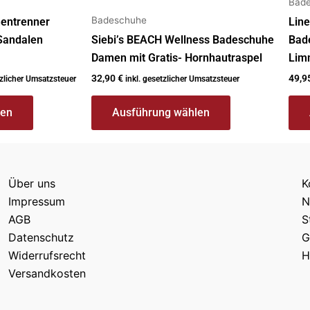
Bad
Badeschuhe
entrenner
Lin
Sandalen
Siebi’s BEACH Wellness Badeschuhe
Bade
Damen mit Gratis- Hornhautraspel
Lim
32,90
€
49,9
tzlicher Umsatzsteuer
inkl. gesetzlicher Umsatzsteuer
len
Ausführung wählen
Über uns
K
Impressum
N
AGB
S
Datenschutz
G
Widerrufsrecht
H
Versandkosten