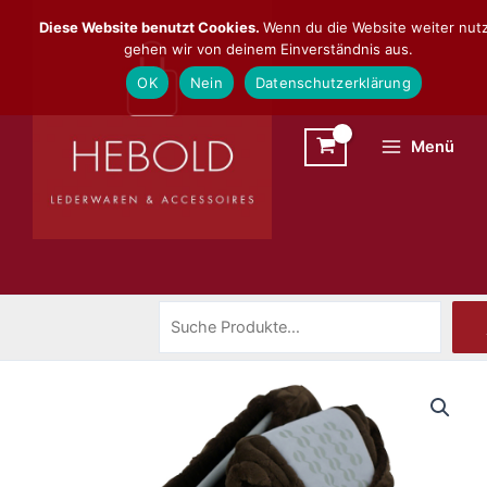
Zum
Suchen
Diese Website benutzt Cookies.
Wenn du die Website weiter nutz
Inhalt
gehen wir von deinem Einverständnis aus.
springen
OK
Nein
Datenschutzerklärung
Menü