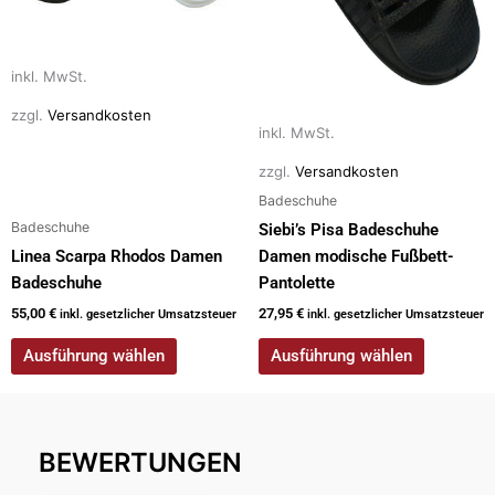
Optionen
Optionen
können
können
auf
auf
inkl. MwSt.
der
der
zzgl.
Versandkosten
Produktseite
Produktseite
inkl. MwSt.
gewählt
gewählt
zzgl.
Versandkosten
werden
werden
Badeschuhe
Badeschuhe
Siebi’s Pisa Badeschuhe
Linea Scarpa Rhodos Damen
Damen modische Fußbett-
Badeschuhe
Pantolette
55,00
€
27,95
€
inkl. gesetzlicher Umsatzsteuer
inkl. gesetzlicher Umsatzsteuer
Ausführung wählen
Ausführung wählen
BEWERTUNGEN