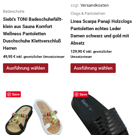
der
der
zzgl.
Versandkosten
Produktseite
Produktseite
Badeschuhe
Clogs & Pantoletten
gewählt
gewählt
Siebi’s TONI Badeschuhefällt-
Linea Scarpa Panaji Holzclogs
werden
werden
klein aus Sauna Komfort
Pantoletten echtes Leder
Wellness Pantoletten
Damen schwarz und gold mit
Duschschuhe Klettverschluß
Absatz
Herren
129,90
€
inkl. gesetzlicher
49,95
€
inkl. gesetzlicher Umsatzsteuer
Umsatzsteuer
Ausführung wählen
Ausführung wählen
Dieses
Dieses
Save
Save
Produkt
Produkt
weist
weist
mehrere
mehrere
Varianten
Varianten
auf.
auf.
Die
Die