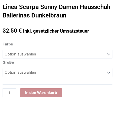
Linea Scarpa Sunny Damen Hausschuh
Ballerinas Dunkelbraun
32,50
€
inkl. gesetzlicher Umsatzsteuer
Linea
Farbe
Scarpa
Sunny
Damen
Größe
Hausschuh
Ballerinas
Dunkelbraun
Menge
In den Warenkorb