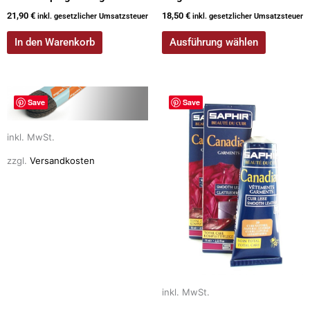
21,90
€
18,50
€
inkl. gesetzlicher Umsatzsteuer
inkl. gesetzlicher Umsatzsteuer
In den Warenkorb
Ausführung wählen
Dieses
Dieses
Save
Save
Produkt
Produkt
weist
weist
inkl. MwSt.
mehrere
mehrere
Varianten
Varianten
zzgl.
Versandkosten
auf.
auf.
Die
Die
Optionen
Optionen
können
können
auf
auf
der
der
Produktseite
Produktseite
inkl. MwSt.
gewählt
gewählt
werden
werden