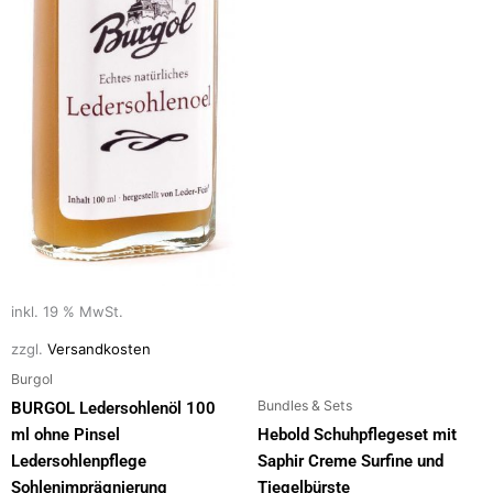
der
Produktseite
gewählt
werden
inkl. 19 % MwSt.
zzgl.
Versandkosten
Burgol
Bundles & Sets
BURGOL Ledersohlenöl 100
ml ohne Pinsel
Hebold Schuhpflegeset mit
Ledersohlenpflege
Saphir Creme Surfine und
Sohlenimprägnierung
Tiegelbürste