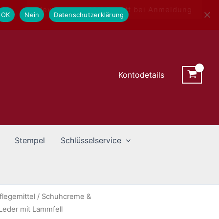
Newsletter - 10% Rabatt bei Anmeldung
OK
Nein
Datenschutzerklärung
Kontodetails
Stempel
Schlüsselservice
legemittel
/
Schuhcreme &
Leder mit Lammfell