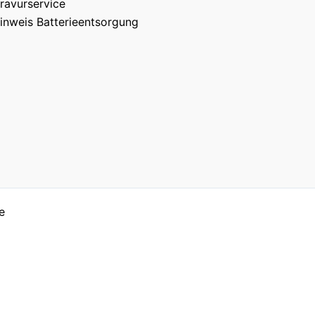
ravurservice
inweis Batterieentsorgung
e