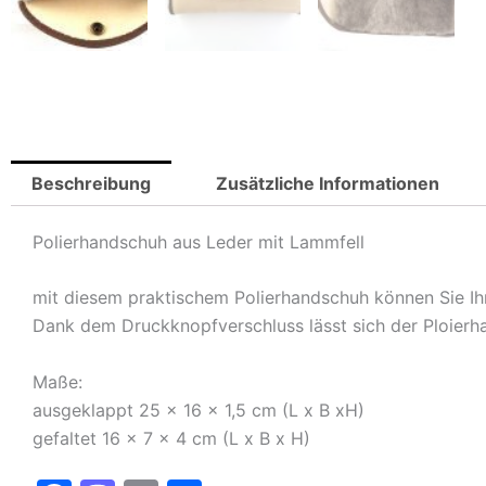
Beschreibung
Zusätzliche Informationen
Polierhandschuh aus Leder mit Lammfell
mit diesem praktischem Polierhandschuh können Sie Ih
Dank dem Druckknopfverschluss lässt sich der Ploierha
Maße:
ausgeklappt 25 x 16 x 1,5 cm (L x B xH)
gefaltet 16 x 7 x 4 cm (L x B x H)