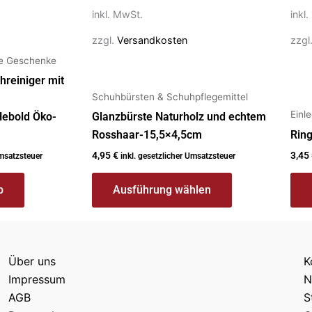
der
inkl. MwSt.
inkl
Produktseite
gewählt
zzgl.
Versandkosten
zzgl
werden
te Geschenke
hreiniger mit
Schuhbürsten & Schuhpflegemittel
Einl
Hebold Öko-
Glanzbürste Naturholz und echtem
Rosshaar-15,5×4,5cm
Ring
4,95
€
3,45
Umsatzsteuer
inkl. gesetzlicher Umsatzsteuer
b
Ausführung wählen
Über uns
K
Impressum
N
AGB
S