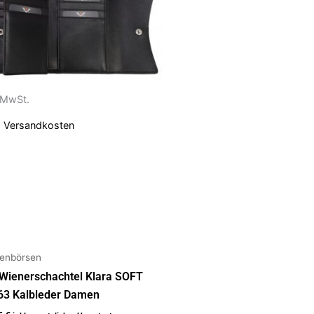
dukt
t
rere
anten
. MwSt.
ionen
.
Versandkosten
nen
uktseite
ählt
den
enbörsen
 Wienerschachtel Klara SOFT
63 Kalbleder Damen