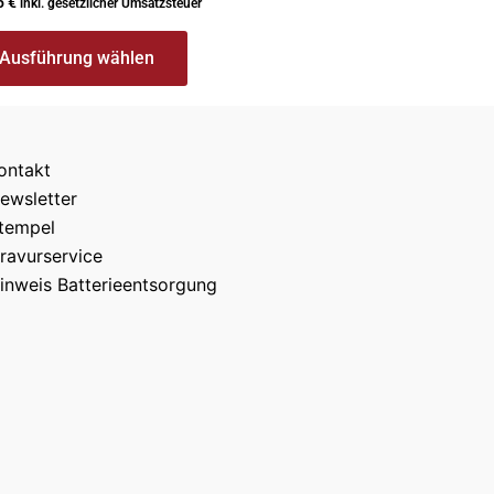
5
€
inkl. gesetzlicher Umsatzsteuer
Ausführung wählen
ontakt
ewsletter
tempel
ravurservice
inweis Batterieentsorgung