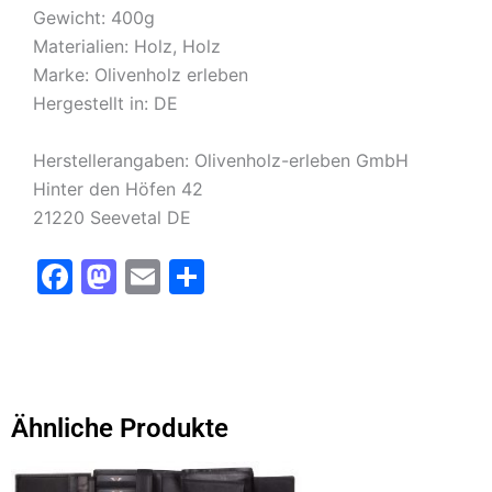
Gewicht: 400g
Materialien: Holz, Holz
Marke: Olivenholz erleben
Hergestellt in: DE
Herstellerangaben: Olivenholz-erleben GmbH
Hinter den Höfen 42
21220 Seevetal DE
F
M
E
T
a
a
m
ei
c
st
ai
le
e
o
l
n
b
d
Ähnliche Produkte
o
o
Dieses
o
n