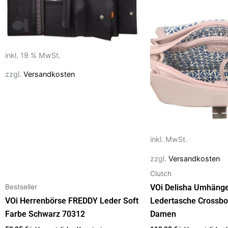
Produkt
k
weist
mehrere
Varianten
inkl. 19 % MwSt.
auf.
Die
zzgl.
Versandkosten
Optionen
können
auf
der
Produktseite
inkl. MwSt.
gewählt
zzgl.
Versandkosten
werden
Clutch
Bestseller
VOi Delisha Umhäng
VOi Herrenbörse FREDDY Leder Soft
Ledertasche Crossbo
Farbe Schwarz 70312
Damen