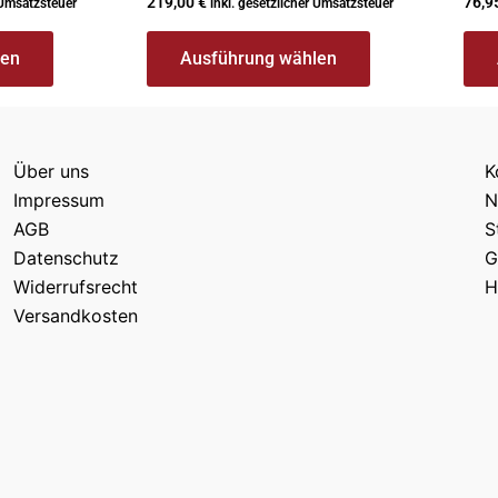
219,00
€
76,9
 Umsatzsteuer
inkl. gesetzlicher Umsatzsteuer
len
Ausführung wählen
Über uns
K
Impressum
N
AGB
S
Datenschutz
G
Widerrufsrecht
H
Versandkosten