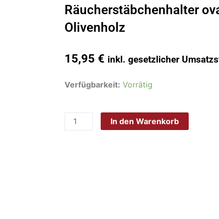
Räucherstäbchenhalter ova
Olivenholz
15,95
€
inkl. gesetzlicher Umsatzs
Räucherstäbchenhalter
Verfügbarkeit:
Vorrätig
oval
glatt
In den Warenkorb
25
cm
aus
Olivenholz
Menge