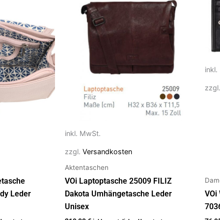
Produkt
Pro
weist
weis
mehrere
meh
Varianten
Vari
auf.
auf.
Die
Die
inkl
Optionen
Opt
zzgl
können
kön
auf
auf
der
der
Produktseite
Prod
inkl. MwSt.
gewählt
gew
zzgl.
Versandkosten
werden
wer
Aktentaschen
Dam
etasche
VOi Laptoptasche 25009 FILIZ
dy Leder
Dakota Umhängetasche Leder
VOi
Unisex
703