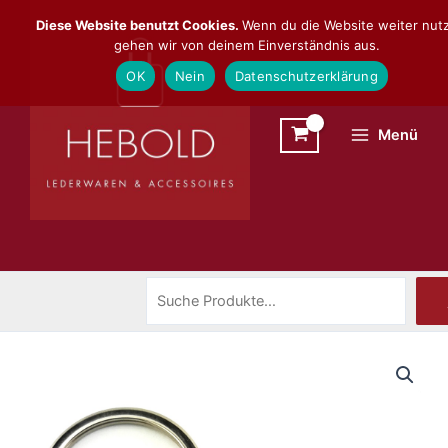
Zum
Suchen
Diese Website benutzt Cookies.
Wenn du die Website weiter nutz
Inhalt
gehen wir von deinem Einverständnis aus.
springen
OK
Nein
Datenschutzerklärung
Menü