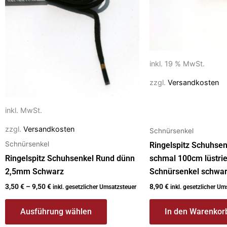
Varianten
auf.
Die
Optionen
inkl. 19 % MwSt.
können
auf
zzgl.
Versandkosten
der
Produktseite
inkl. MwSt.
gewählt
zzgl.
Versandkosten
werden
Schnürsenkel
Schnürsenkel
Ringelspitz Schuhsen
Ringelspitz Schuhsenkel Rund dünn
schmal 100cm lüstri
2,5mm Schwarz
Schnürsenkel schwa
3,50
€
–
9,50
€
8,90
€
inkl. gesetzlicher Umsatzsteuer
inkl. gesetzlicher Um
Ausführung wählen
In den Warenkor