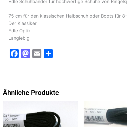
Edle Schuhbänder für hochwertige Schuhe von Ringelsp
75 cm für den klassischen Halbschuh oder Boots für 8
Der Klassiker
Edle Optik
Langlebig
F
M
E
T
a
a
m
ei
c
st
ai
le
e
o
l
n
b
d
Ähnliche Produkte
o
o
Dieses
o
n
Produkt
k
weist
mehrere