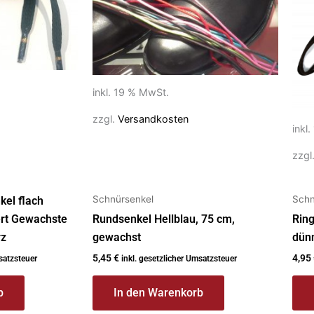
inkl. 19 % MwSt.
zzgl.
Versandkosten
inkl
zzgl
Schnürsenkel
Schn
kel flach
ert Gewachste
Rundsenkel Hellblau, 75 cm,
Ring
rz
gewachst
dün
5,45
€
4,95
satzsteuer
inkl. gesetzlicher Umsatzsteuer
b
In den Warenkorb