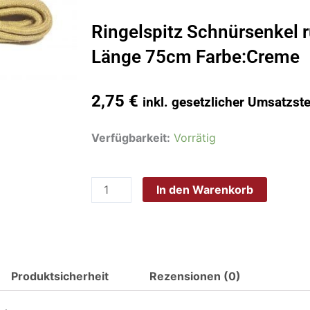
Ringelspitz Schnürsenkel
Länge 75cm Farbe:Creme
2,75
€
inkl. gesetzlicher Umsatzst
Ringelspitz
Verfügbarkeit:
Vorrätig
Schnürsenkel
rund
In den Warenkorb
dünn
2,5mm
Länge
75cm
Farbe:Creme
Produktsicherheit
Rezensionen (0)
Menge