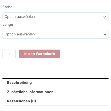
Ringelspitz
Farbe
Schnürsenkel
Sport
flach
Länge
breit
8mm
marineblau
Menge
In den Warenkorb
Beschreibung
Zusätzliche Informationen
Rezensionen (0)