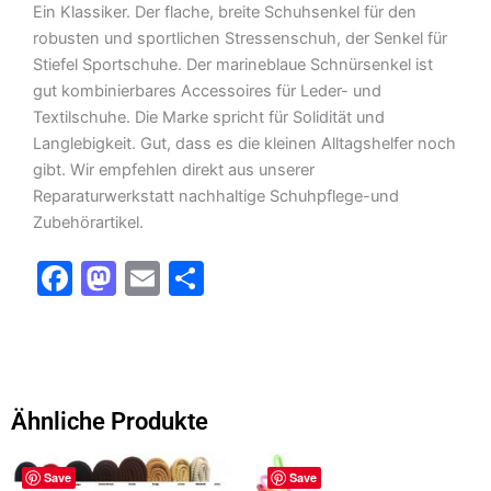
Ein Klassiker. Der flache, breite Schuhsenkel für den
robusten und sportlichen Stressenschuh, der Senkel für
Stiefel Sportschuhe. Der marineblaue Schnürsenkel ist
gut kombinierbares Accessoires für Leder- und
Textilschuhe. Die Marke spricht für Solidität und
Langlebigkeit. Gut, dass es die kleinen Alltagshelfer noch
gibt. Wir empfehlen direkt aus unserer
Reparaturwerkstatt nachhaltige Schuhpflege-und
Zubehörartikel.
F
M
E
T
a
a
m
ei
c
st
ai
le
e
o
l
n
b
d
Ähnliche Produkte
o
o
Dieses
o
n
Save
Save
Produkt