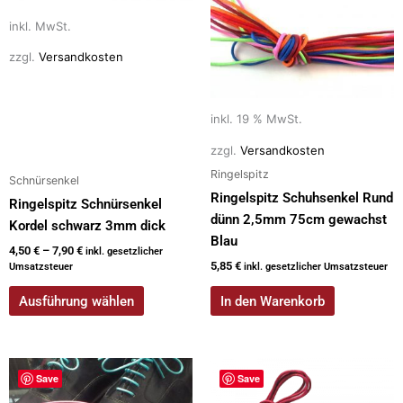
k
weist
inkl. MwSt.
mehrere
zzgl.
Versandkosten
Varianten
auf.
Die
inkl. 19 % MwSt.
Optionen
können
zzgl.
Versandkosten
auf
Ringelspitz
Schnürsenkel
der
Ringelspitz Schuhsenkel Rund
Ringelspitz Schnürsenkel
Produktseite
dünn 2,5mm 75cm gewachst
Kordel schwarz 3mm dick
gewählt
Blau
4,50
€
–
7,90
€
inkl. gesetzlicher
werden
5,85
€
Umsatzsteuer
inkl. gesetzlicher Umsatzsteuer
Ausführung wählen
In den Warenkorb
Save
Save