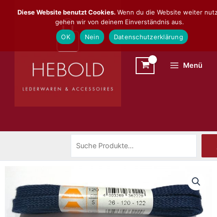
Zum
Suchen
Diese Website benutzt Cookies.
Wenn du die Website weiter nutz
Inhalt
gehen wir von deinem Einverständnis aus.
springen
OK
Nein
Datenschutzerklärung
Menü