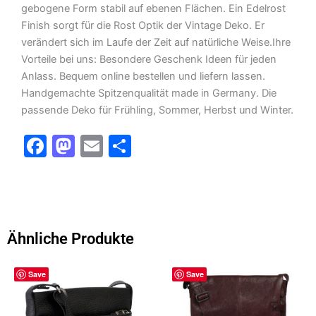
gebogene Form stabil auf ebenen Flächen. Ein Edelrost
Finish sorgt für die Rost Optik der Vintage Deko. Er
verändert sich im Laufe der Zeit auf natürliche Weise.Ihre
Vorteile bei uns: Besondere Geschenk Ideen für jeden
Anlass. Bequem online bestellen und liefern lassen.
Handgemachte Spitzenqualität made in Germany. Die
passende Deko für Frühling, Sommer, Herbst und Winter.
F
M
E
T
a
a
m
ei
c
st
ai
le
e
o
l
n
b
d
Ähnliche Produkte
o
o
Dieses
Dieses
o
n
Save
Save
Produkt
Produkt
k
weist
weist