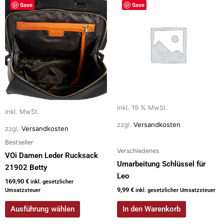
Save
Save
Produkt
weist
mehrere
Varianten
auf.
Die
Optionen
können
auf
inkl. 19 % MwSt.
inkl. MwSt.
der
zzgl.
Versandkosten
zzgl.
Versandkosten
Produktseite
Bestseller
gewählt
Verschiedenes
werden
VOi Damen Leder Rucksack
Umarbeitung Schlüssel für
21902 Betty
Leo
169,90
€
inkl. gesetzlicher
9,99
€
Umsatzsteuer
inkl. gesetzlicher Umsatzsteuer
Ausführung wählen
In den Warenkorb