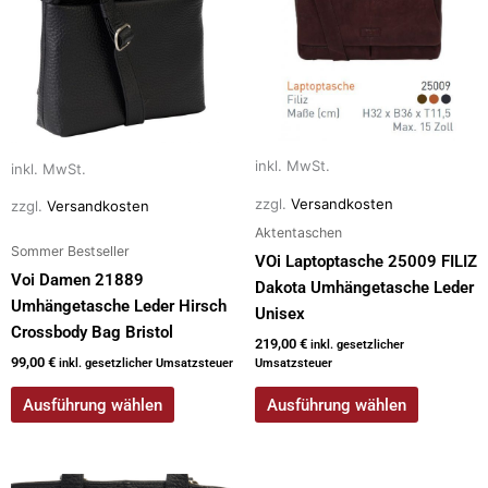
mehrere
mehrere
Varianten
Varianten
auf.
auf.
Die
Die
Optionen
Optionen
können
können
auf
auf
inkl. MwSt.
inkl. MwSt.
der
der
zzgl.
Versandkosten
zzgl.
Versandkosten
Produktseite
Produktseite
Aktentaschen
gewählt
gewählt
Sommer Bestseller
VOi Laptoptasche 25009 FILIZ
werden
werden
Voi Damen 21889
Dakota Umhängetasche Leder
Umhängetasche Leder Hirsch
Unisex
Crossbody Bag Bristol
219,00
€
inkl. gesetzlicher
99,00
€
inkl. gesetzlicher Umsatzsteuer
Umsatzsteuer
Ausführung wählen
Ausführung wählen
Dieses