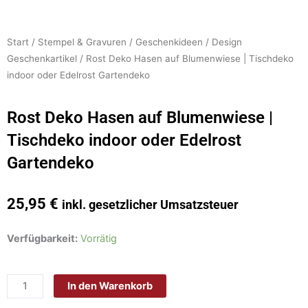
Start
/
Stempel & Gravuren
/
Geschenkideen
/
Design
Geschenkartikel
/ Rost Deko Hasen auf Blumenwiese | Tischdeko
indoor oder Edelrost Gartendeko
Rost Deko Hasen auf Blumenwiese |
Tischdeko indoor oder Edelrost
Gartendeko
25,95
€
inkl. gesetzlicher Umsatzsteuer
Rost
Verfügbarkeit:
Vorrätig
Deko
Hasen
In den Warenkorb
auf
Blumenwiese