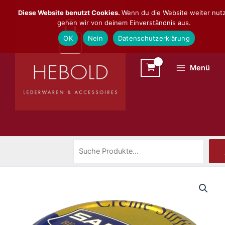
Zum
Suchen
Diese Website benutzt Cookies.
Wenn du die Website weiter nutz
Inhalt
gehen wir von deinem Einverständnis aus.
springen
OK
Nein
Datenschutzerklärung
Menü