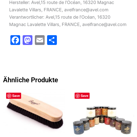
Hersteller: Avel,15 route de l’Océan, 16320 Magnac
Lavalette Villars, FRANCE, avelfrance@avel.com
Verantwortlicher: Avel,15 route de l’Océan, 16320
Magnac Lavalette Villars, FRANCE, avelfrance@avel.com
F
M
E
T
a
a
m
ei
c
st
ai
le
e
o
l
n
b
d
Ähnliche Produkte
o
o
o
n
Save
Save
k