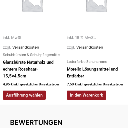
Varianten
auf.
Die
Optionen
können
auf
inkl. MwSt.
inkl. 19 % MwSt.
der
zzgl.
Versandkosten
zzgl.
Versandkosten
Produktseite
Schuhbürsten & Schuhpflegemittel
gewählt
Lederfarbe Schuhcreme
Glanzbürste Naturholz und
werden
echtem Rosshaar-
Morello Lösungsmittel und
15,5×4,5cm
Entfärber
4,95
€
7,50
€
inkl. gesetzlicher Umsatzsteuer
inkl. gesetzlicher Umsatzsteuer
Ausführung wählen
In den Warenkorb
BEWERTUNGEN