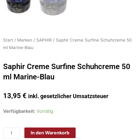
Start
/
Marken
/
SAPHIR
/ Saphir Creme Surfine Schuhcreme 50
ml Marine-Blau
Saphir Creme Surfine Schuhcreme 50
ml Marine-Blau
13,95
€
inkl. gesetzlicher Umsatzsteuer
Saphir
Verfügbarkeit:
Vorrätig
Creme
Surfine
In den Warenkorb
Schuhcreme