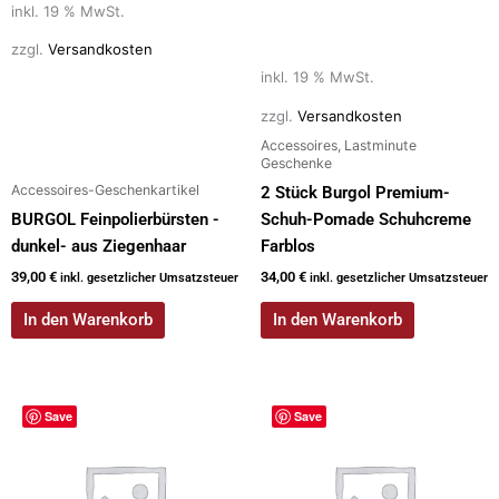
inkl. 19 % MwSt.
zzgl.
Versandkosten
inkl. 19 % MwSt.
zzgl.
Versandkosten
Accessoires, Lastminute
Geschenke
Accessoires-Geschenkartikel
2 Stück Burgol Premium-
BURGOL Feinpolierbürsten -
Schuh-Pomade Schuhcreme
dunkel- aus Ziegenhaar
Farblos
39,00
€
34,00
€
inkl. gesetzlicher Umsatzsteuer
inkl. gesetzlicher Umsatzsteuer
In den Warenkorb
In den Warenkorb
Dieses
Save
Save
Produkt
weist
mehrere