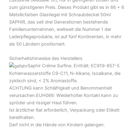
Luxuslinie (Medaille ‘or), nur in geringeren Dosen und
zum günstigeren Preis. Dieses Produkt gibt es in 66 + 6
Metsllicfarben Glastiegel mit Schraubdeckel 50ml
SAPHIR, das seit drei Generationen bestehende
Familienunternehmen, weltweit die Nummer 1 der
Lederpflegeprodukte, ist auf fünf Kontinenten, in mehr
als 50 Ländern positioniert.
Sicherheitshinweise des Herstellers
Saphir Créme Surfine. Enthält: EC919-857-5
Kohlenwasserstoffe C9-C11, N-Alkane, Isoalkane, die
zyklisch sind, < 2% Aromastoffe.
ACHTUNG kann Schläfrigkeit und Benommenheit
verursachen.EUH066: Wiederholter Kontakt kann zu
spröder und rissiger Haut führen.
Ist ärztlicher Rat erforderlich, Verpackung oder Etikett
bereithalten.
Darf nicht in die Hände von Kindern gelangen.