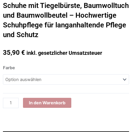
Schuhe mit Tiegelbürste, Baumwolltuch
und Baumwollbeutel – Hochwertige
Schuhpflege für langanhaltende Pflege
und Schutz
35,90
€
inkl. gesetzlicher Umsatzsteuer
Hebold
Farbe
Cordovan
Pflegecreme-
Set
–
Saphir
In den Warenkorb
Schuhcreme
für
Cordovan
Leder