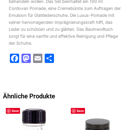
behandeln wollen. Das Set beinhaltet ein 100 ml
Cordovan Pomade, eine Cremebürste zum Auftragen der
Emulsion für Glattlederschuhe. Die Luxus-Pomade mit
seiner hervorragenden Imprägnierungskraft hilft, das
Leder zu schützen und zu glätten. Das Baumwolltuch
sorgt für eine sanfte und effektive Reinigung und Pflege
der Schuhe.
F
M
E
T
a
a
m
ei
c
st
ai
le
e
o
l
n
b
d
Ähnliche Produkte
o
o
o
n
Save
Save
k