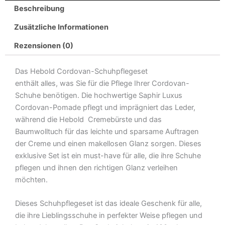
Beschreibung
Schuhe
mit
Zusätzliche Informationen
Tiegelbürste,
Baumwolltuch
Rezensionen (0)
und
Baumwollbeutel
Das Hebold Cordovan-Schuhpflegeset
–
enthält alles, was Sie für die Pflege Ihrer Cordovan-
Hochwertige
Schuhe benötigen. Die hochwertige Saphir Luxus
Schuhpflege
Cordovan-Pomade pflegt und imprägniert das Leder,
für
während die Hebold Cremebürste und das
langanhaltende
Baumwolltuch für das leichte und sparsame Auftragen
Pflege
der Creme und einen makellosen Glanz sorgen. Dieses
und
exklusive Set ist ein must-have für alle, die ihre Schuhe
Schutz
pflegen und ihnen den richtigen Glanz verleihen
Menge
möchten.
Dieses Schuhpflegeset ist das ideale Geschenk für alle,
die ihre Lieblingsschuhe in perfekter Weise pflegen und